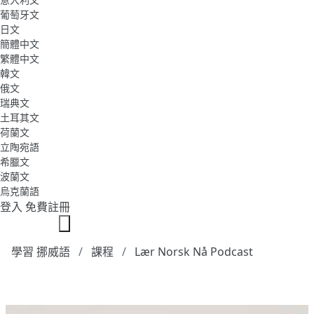
葡萄牙文
日文
簡體中文
繁體中文
韓文
俄文
瑞典文
土耳其文
荷蘭文
立陶宛語
希臘文
波蘭文
烏克蘭語
登入
免費註冊
學習 挪威語
課程
Lær Norsk Nå Podcast