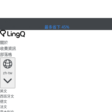
已過期
慶祝盃賽
Extended Sale
最多省下 45%
關於
收費資訊
部落格
zh-tw
英文
西班牙文
德文
法文
意大利文