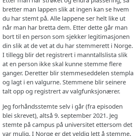
Etter man har strøket og endra plassering, så
bretter man lappen slik at ingen kan se hvem
du har stemt på.
Alle lappene ser helt like ut
når man har bretta dem.
Etter dette går man
bort til en person som sjekker legitimasjonen
din slik at de vet at du har stemmerett i Norge.
I tillegg blir det registrert i manntallslista slik
at en person ikke skal kunne stemme flere
ganger.
Deretter blir stemmeseddelen stempla
og lagt i en valgurne.
Stemmene blir seinere
talt opp og registrert av valgfunksjonærer.
Jeg forhåndsstemte selv i går (fra episoden
blei skrevet), altså 9. september 2021.
Jeg
stemte på campus på universitet ettersom det
var mulig.
I Norge er det veldig lett å stemme.