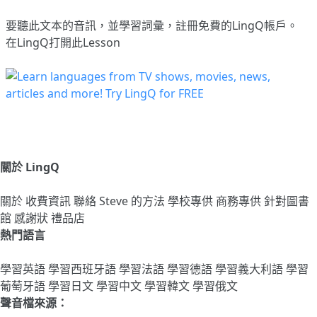
要聽此文本的音訊，並學習詞彙，
註冊
免費的LingQ帳戶。
在LingQ打開此Lesson
關於 LingQ
關於
收費資訊
聯絡
Steve 的方法
學校專供
商務專供
針對圖書
館
感謝狀
禮品店
熱門語言
學習英語
學習西班牙語
學習法語
學習德語
學習義大利語
學習
葡萄牙語
學習日文
學習中文
學習韓文
學習俄文
聲音檔來源：