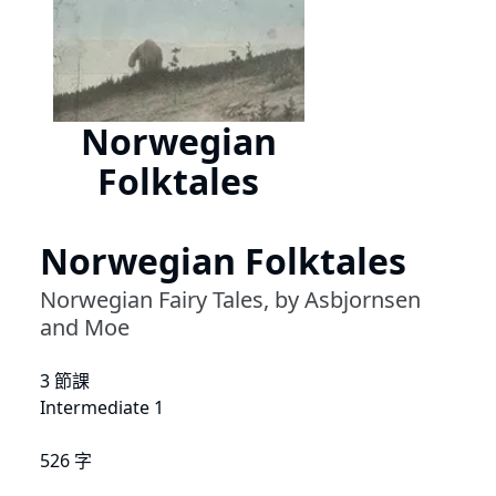
Norwegian
Folktales
Norwegian Folktales
Norwegian Fairy Tales, by Asbjornsen
and Moe
3 節課
Intermediate 1
526 字