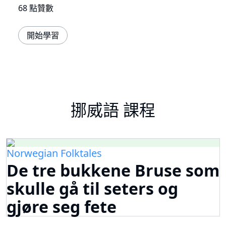
68 點贊數
開始學習
挪威語 課程
Norwegian Folktales
De tre bukkene Bruse som
skulle gå til seters og
gjøre seg fete