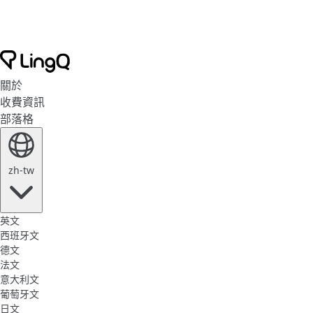
關於
收費資訊
部落格
zh-tw
英文
西班牙文
德文
法文
意大利文
葡萄牙文
日文