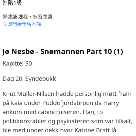
進階1級
挪威語 課程，練習閱讀
立即開始學習本課
Jø Nesbø - Snømannen Part 10 (1)
Kapittel 30
Dag 20.
Syndebukk
Knut Müller-Nilsen hadde personlig møtt fram
på kaia under Puddefjordsbroen da Harry
ankom med cabincruiseren.
Han, to
politikonstabler og psykiateren som var tilkalt,
ble med under dekk hvor Katrine Bratt lå