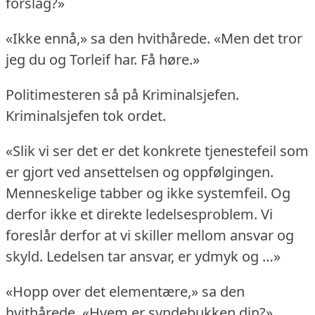
forslag?»
«Ikke ennå,» sa den hvithårede.
«Men det tror
jeg du og Torleif har.
Få høre.»
Politimesteren så på Kriminalsjefen.
Kriminalsjefen tok ordet.
«Slik vi ser det er det konkrete tjenestefeil som
er gjort ved ansettelsen og oppfølgingen.
Menneskelige tabber og ikke systemfeil.
Og
derfor ikke et direkte ledelsesproblem.
Vi
foreslår derfor at vi skiller mellom ansvar og
skyld.
Ledelsen tar ansvar, er ydmyk og …»
«Hopp over det elementære,» sa den
hvithårede.
«Hvem er syndebukken din?»