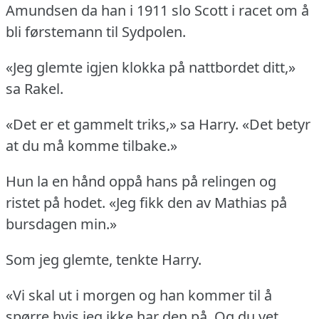
Amundsen da han i 1911 slo Scott i racet om å
bli førstemann til Sydpolen.
«Jeg glemte igjen klokka på nattbordet ditt,»
sa Rakel.
«Det er et gammelt triks,» sa Harry.
«Det betyr
at du må komme tilbake.»
Hun la en hånd oppå hans på relingen og
ristet på hodet.
«Jeg fikk den av Mathias på
bursdagen min.»
Som jeg glemte, tenkte Harry.
«Vi skal ut i morgen og han kommer til å
spørre hvis jeg ikke har den på.
Og du vet