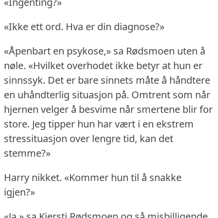
«Ingenting?»
«Ikke ett ord.
Hva er din diagnose?»
«Åpenbart en psykose,» sa Rødsmoen uten å
nøle.
«Hvilket overhodet ikke betyr at hun er
sinnssyk.
Det er bare sinnets måte å håndtere
en uhåndterlig situasjon på.
Omtrent som når
hjernen velger å besvime når smertene blir for
store.
Jeg tipper hun har vært i en ekstrem
stressituasjon over lengre tid, kan det
stemme?»
Harry nikket.
«Kommer hun til å snakke
igjen?»
«Ja,» sa Kjersti Rødsmoen og så misbilligende