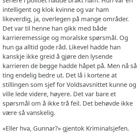
senere i politiet hadde brakt ham.
Hun var en
intelligent og klok kvinne og var ham
likeverdig, ja, overlegen på mange områder.
Det var til henne han gikk med både
karrieremessige og moralske spørsmål.
Og
hun ga alltid gode råd.
Likevel hadde han
kanskje ikke greid å gjøre den lysende
karrieren de begge hadde håpet på.
Men nå så
ting endelig bedre ut.
Det lå i kortene at
stillingen som sjef for Voldsavsnittet kunne og
ville lede videre, høyere.
Det var bare et
spørsmål om å ikke trå feil.
Det behøvde ikke
være så vanskelig.
«Eller hva, Gunnar?» gjentok Kriminalsjefen.