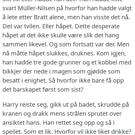
svart Müller-Nilsen på hvorfor han hadde valgt
å lete etter Bratt alene, men han visste det nå.
Det var tvilen.
Eller håpet.
Dette desperate
håpet at det ikke skulle være slik det hang
sammen likevel.
Og som fortsatt var der.
Men
nå måtte håpet slukkes, druknes.
Kom igjen,
han hadde tre gode grunner og et kobbel med
bikkjer der nede i magen som gjødde som
besatt i enighet.
Så hvorfor ikke bare få opp
det barskapet først som sist?
Harry reiste seg, gikk ut på badet, skrudde på
kranen og drakk mens strålen sprutet over
ansiktet hans.
Han rettet seg opp og så i
speilet.
Som et lik.
Hvorfor vil ikke liket drikke?