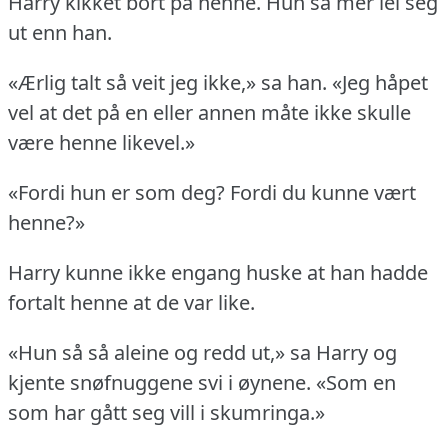
Harry kikket bort på henne.
Hun så mer lei seg
ut enn han.
«Ærlig talt så veit jeg ikke,» sa han.
«Jeg håpet
vel at det på en eller annen måte ikke skulle
være henne likevel.»
«Fordi hun er som deg?
Fordi du kunne vært
henne?»
Harry kunne ikke engang huske at han hadde
fortalt henne at de var like.
«Hun så så aleine og redd ut,» sa Harry og
kjente snøfnuggene svi i øynene.
«Som en
som har gått seg vill i skumringa.»