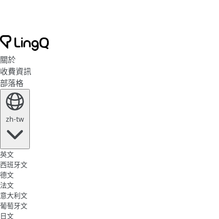
關於
收費資訊
部落格
zh-tw
英文
西班牙文
德文
法文
意大利文
葡萄牙文
日文