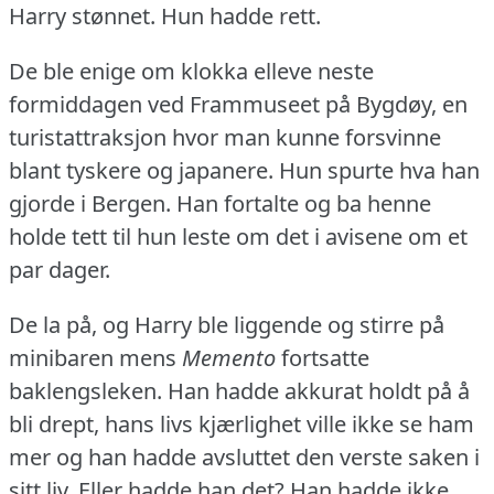
Harry stønnet.
Hun hadde rett.
De ble enige om klokka elleve neste
formiddagen ved Frammuseet på Bygdøy, en
turistattraksjon hvor man kunne forsvinne
blant tyskere og japanere.
Hun spurte hva han
gjorde i Bergen.
Han fortalte og ba henne
holde tett til hun leste om det i avisene om et
par dager.
De la på, og Harry ble liggende og stirre på
minibaren mens
Memento
fortsatte
baklengsleken.
Han hadde akkurat holdt på å
bli drept, hans livs kjærlighet ville ikke se ham
mer og han hadde avsluttet den verste saken i
sitt liv.
Eller hadde han det?
Han hadde ikke