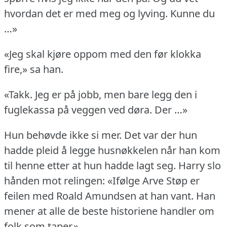
hvordan det er med meg og lyving.
Kunne du
…»
«Jeg skal kjøre oppom med den før klokka
fire,» sa han.
«Takk.
Jeg er på jobb, men bare legg den i
fuglekassa på veggen ved døra.
Der …»
Hun behøvde ikke si mer.
Det var der hun
hadde pleid å legge husnøkkelen når han kom
til henne etter at hun hadde lagt seg.
Harry slo
hånden mot relingen: «Ifølge Arve Støp er
feilen med Roald Amundsen at han vant.
Han
mener at alle de beste historiene handler om
folk som taper.»