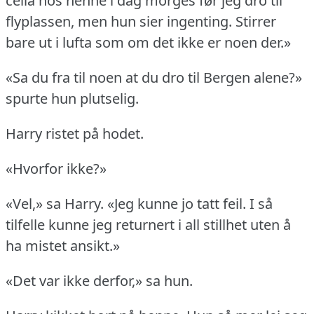
cella hos henne i dag morges før jeg dro til
flyplassen, men hun sier ingenting.
Stirrer
bare ut i lufta som om det ikke er noen der.»
«Sa du fra til noen at du dro til Bergen alene?»
spurte hun plutselig.
Harry ristet på hodet.
«Hvorfor ikke?»
«Vel,» sa Harry.
«Jeg kunne jo tatt feil.
I så
tilfelle kunne jeg returnert i all stillhet uten å
ha mistet ansikt.»
«Det var ikke derfor,» sa hun.