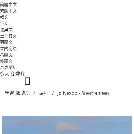
簡體中文
繁體中文
韓文
俄文
瑞典文
土耳其文
荷蘭文
立陶宛語
希臘文
波蘭文
烏克蘭語
登入
免費註冊
學習 挪威語
課程
Jø Nesbø - Snømannen