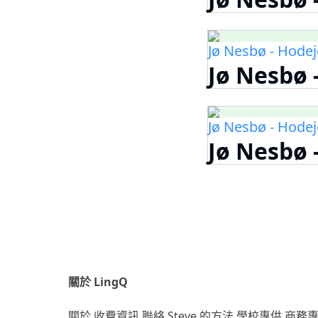
Jø Nesbø - Hode
Jø Nesbø 
Jø Nesbø - Hode
Jø Nesbø 
關於 LingQ
關於
收費資訊
聯絡
Steve 的方法
學校專供
商務