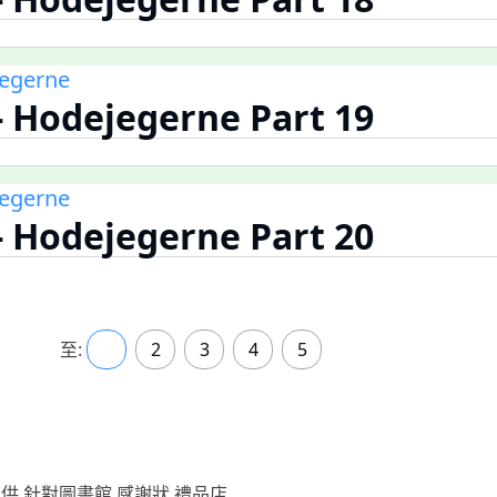
jegerne
- Hodejegerne Part 19
jegerne
- Hodejegerne Part 20
至:
1
2
3
4
5
專供
針對圖書館
感謝狀
禮品店