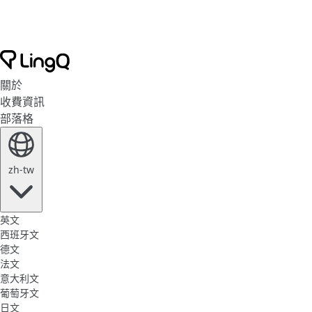
關於
收費資訊
部落格
zh-tw
英文
西班牙文
德文
法文
意大利文
葡萄牙文
日文