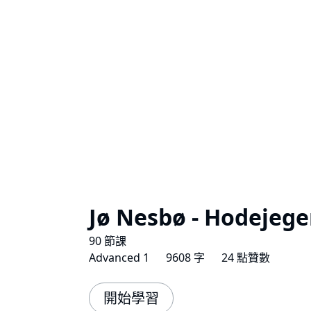
Jø Nesbø - Hodejeg
90 節課
Advanced 1
9608 字
24 點贊數
開始學習