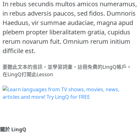
In rebus secundis multos amicos numeramus,
in rebus adversis paucos, sed fidos.
Dumnoris
Haeduus, vir summae audaciae, magna apud
plebem propter liberalitatem gratia, cupidus
rerum novarum fuit.
Omnium rerum initium
difficile est.
要聽此文本的音訊，並學習詞彙，
註冊
免費的LingQ帳戶。
在LingQ打開此Lesson
關於 LingQ