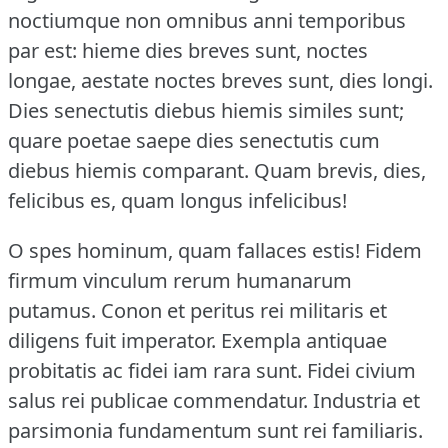
noctiumque non omnibus anni temporibus
par est: hieme dies breves sunt, noctes
longae, aestate noctes breves sunt, dies longi.
Dies senectutis diebus hiemis similes sunt;
quare poetae saepe dies senectutis cum
diebus hiemis comparant.
Quam brevis, dies,
felicibus es, quam longus infelicibus!
O spes hominum, quam fallaces estis!
Fidem
firmum vinculum rerum humanarum
putamus.
Conon et peritus rei militaris et
diligens fuit imperator.
Exempla antiquae
probitatis ac fidei iam rara sunt.
Fidei civium
salus rei publicae commendatur.
Industria et
parsimonia fundamentum sunt rei familiaris.