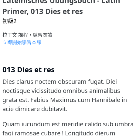
Lateinisches Übungsbuch - Latin
Primer, 013 Dies et res
初級2
拉丁文 課程，練習閱讀
立即開始學習本課
013 Dies et res
Dies clarus noctem obscuram fugat.
Diei
noctisque vicissitudo omnibus animalibus
grata est.
Fabius Maximus cum Hannibale in
acie dimicare dubitavit.
Quam iucundum est meridie calido sub umbra
fagi ramosae cubare !
Longitudo dierum