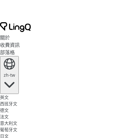
關於
收費資訊
部落格
zh-tw
英文
西班牙文
德文
法文
意大利文
葡萄牙文
日文