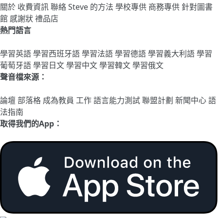
關於
收費資訊
聯絡
Steve 的方法
學校專供
商務專供
針對圖書
館
感謝狀
禮品店
熱門語言
學習英語
學習西班牙語
學習法語
學習德語
學習義大利語
學習
葡萄牙語
學習日文
學習中文
學習韓文
學習俄文
聲音檔來源：
論壇
部落格
成為教員
工作
語言能力測試
聯盟計劃
新聞中心
語
法指南
取得我們的App：