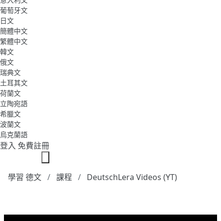
葡萄牙文
日文
簡體中文
繁體中文
韓文
俄文
瑞典文
土耳其文
荷蘭文
立陶宛語
希臘文
波蘭文
烏克蘭語
登入
免費註冊
學習 德文
課程
DeutschLera Videos (YT)