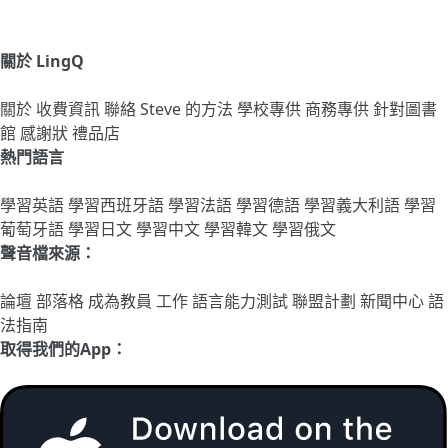
關於 LingQ
關於
收費資訊
聯絡
Steve 的方法
學校專供
商務專供
針對圖書
館
感謝狀
禮品店
熱門語言
學習英語
學習西班牙語
學習法語
學習德語
學習義大利語
學習
葡萄牙語
學習日文
學習中文
學習韓文
學習俄文
聲音檔來源：
論壇
部落格
成為教員
工作
語言能力測試
聯盟計劃
新聞中心
語
法指南
取得我們的App：