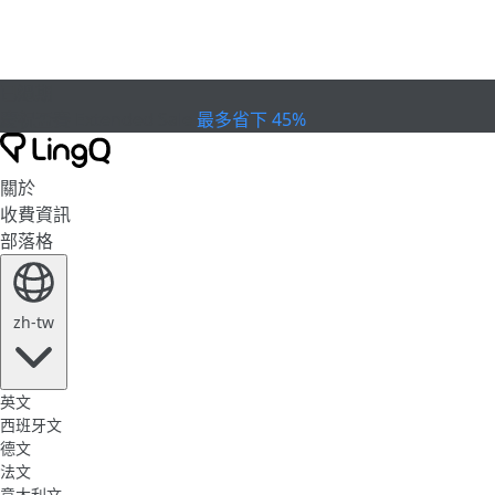
已過期
慶祝盃賽
Extended Sale
最多省下 45%
關於
收費資訊
部落格
zh-tw
英文
西班牙文
德文
法文
意大利文