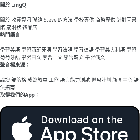
關於 LingQ
關於
收費資訊
聯絡
Steve 的方法
學校專供
商務專供
針對圖書
館
感謝狀
禮品店
熱門語言
學習英語
學習西班牙語
學習法語
學習德語
學習義大利語
學習
葡萄牙語
學習日文
學習中文
學習韓文
學習俄文
聲音檔來源：
論壇
部落格
成為教員
工作
語言能力測試
聯盟計劃
新聞中心
語
法指南
取得我們的App：