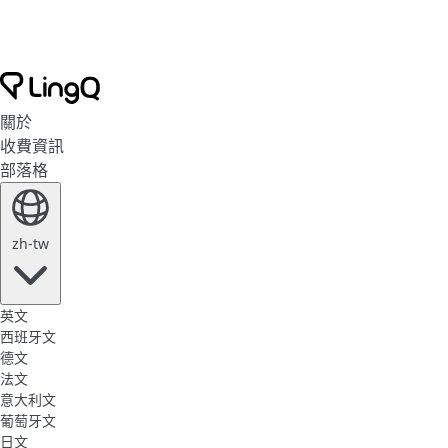
關於
收費資訊
部落格
zh-tw
英文
西班牙文
德文
法文
意大利文
葡萄牙文
日文