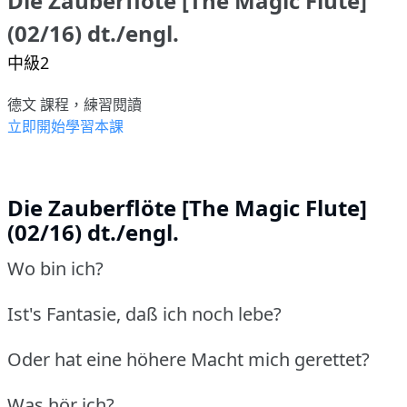
Die Zauberflöte [The Magic Flute]
(02/16) dt./engl.
中級2
德文 課程，練習閱讀
立即開始學習本課
Die Zauberflöte [The Magic Flute]
(02/16) dt./engl.
Wo bin ich?
Ist's Fantasie, daß ich noch lebe?
Oder hat eine höhere Macht mich gerettet?
Was hör ich?