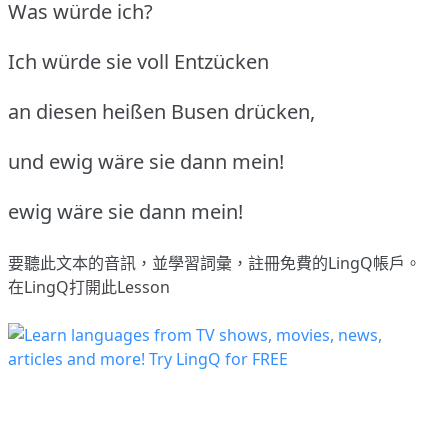
Was würde ich?
Ich würde sie voll Entzücken
an diesen heißen Busen drücken,
und ewig wäre sie dann mein!
ewig wäre sie dann mein!
要聽此文本的音訊，並學習詞彙，
註冊
免費的LingQ帳戶。
在LingQ打開此Lesson