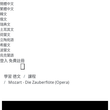
簡體中文
繁體中文
韓文
俄文
瑞典文
土耳其文
荷蘭文
立陶宛語
希臘文
波蘭文
烏克蘭語
登入
免費註冊
學習 德文
課程
Mozart - Die Zauberflöte (Opera)