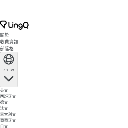
關於
收費資訊
部落格
zh-tw
英文
西班牙文
德文
法文
意大利文
葡萄牙文
日文