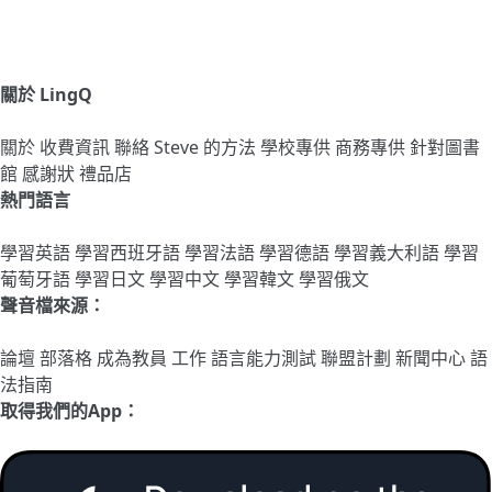
關於 LingQ
關於
收費資訊
聯絡
Steve 的方法
學校專供
商務專供
針對圖書
館
感謝狀
禮品店
熱門語言
學習英語
學習西班牙語
學習法語
學習德語
學習義大利語
學習
葡萄牙語
學習日文
學習中文
學習韓文
學習俄文
聲音檔來源：
論壇
部落格
成為教員
工作
語言能力測試
聯盟計劃
新聞中心
語
法指南
取得我們的App：