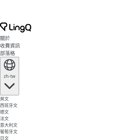
關於
收費資訊
部落格
zh-tw
英文
西班牙文
德文
法文
意大利文
葡萄牙文
日文