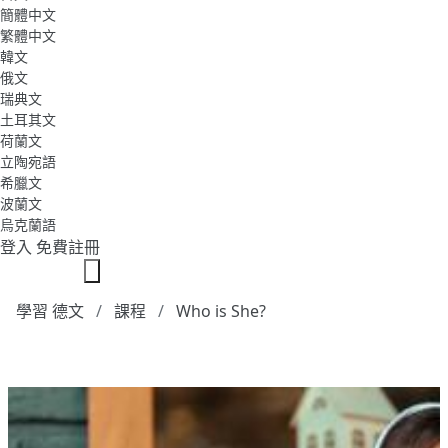
簡體中文
繁體中文
韓文
俄文
瑞典文
土耳其文
荷蘭文
立陶宛語
希臘文
波蘭文
烏克蘭語
登入
免費註冊
學習 德文
課程
Who is She?