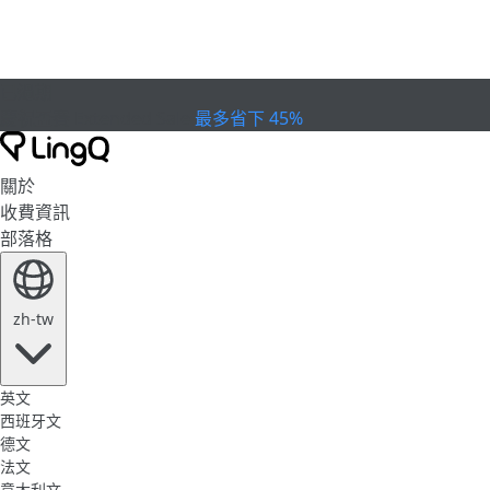
已過期
慶祝盃賽
Extended Sale
最多省下 45%
關於
收費資訊
部落格
zh-tw
英文
西班牙文
德文
法文
意大利文