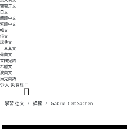
葡萄牙文
日文
簡體中文
繁體中文
韓文
俄文
瑞典文
土耳其文
荷蘭文
立陶宛語
希臘文
波蘭文
烏克蘭語
登入
免費註冊
學習 德文
課程
Gabriel tielt Sachen