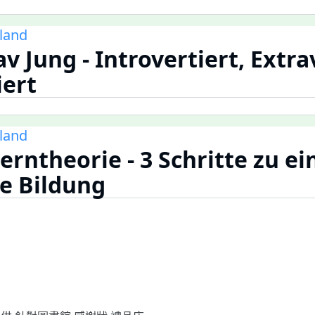
land
v Jung - Introvertiert, Extra
iert
land
erntheorie - 3 Schritte zu ei
e Bildung