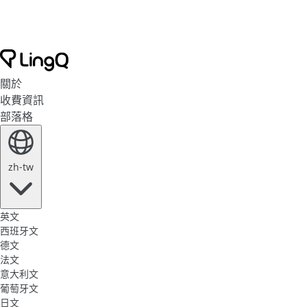
關於
收費資訊
部落格
zh-tw
英文
西班牙文
德文
法文
意大利文
葡萄牙文
日文