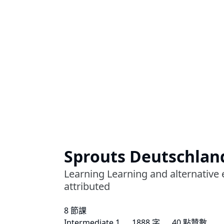
Sprouts Deutschlan
Learning Learning and alternative
attributed
8 節課
Intermediate 1
1888 字
40 點贊數