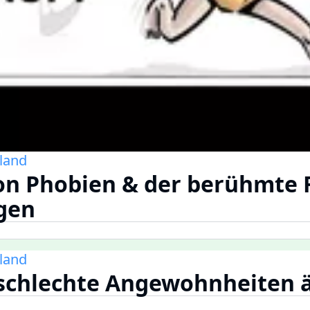
land
on Phobien & der berühmte F
gen
land
schlechte Angewohnheiten 