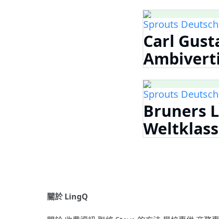
Sprouts Deutsch
Carl Gusta
Ambivert
Sprouts Deutsch
Bruners L
Weltklass
關於 LingQ