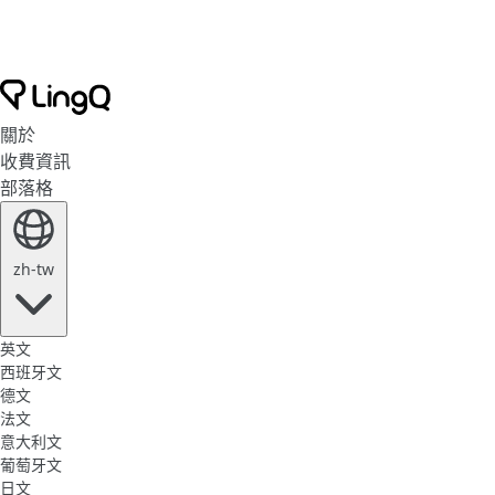
關於
收費資訊
部落格
zh-tw
英文
西班牙文
德文
法文
意大利文
葡萄牙文
日文