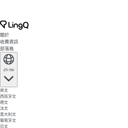
關於
收費資訊
部落格
zh-tw
英文
西班牙文
德文
法文
意大利文
葡萄牙文
日文