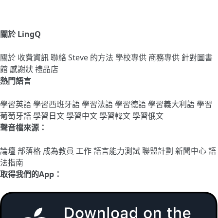
關於 LingQ
關於
收費資訊
聯絡
Steve 的方法
學校專供
商務專供
針對圖書
館
感謝狀
禮品店
熱門語言
學習英語
學習西班牙語
學習法語
學習德語
學習義大利語
學習
葡萄牙語
學習日文
學習中文
學習韓文
學習俄文
聲音檔來源：
論壇
部落格
成為教員
工作
語言能力測試
聯盟計劃
新聞中心
語
法指南
取得我們的App：