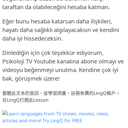
taraftan da olabileceğini hesaba katman.
Eğer bunu hesaba katarsan daha ilişkileri,
hayatı daha sağlıklı algılayacaksın ve kendini
daha iyi hissedeceksin.
Dinlediğin için çok teşekkür ediyorum,
Psikoloji TV Youtube kanalına abone olmayı ve
videoyu beğenmeyi unutma.
Kendine çok iyi
bak, görüşmek üzere!
要聽此文本的音訊，並學習詞彙，
註冊
免費的LingQ帳戶。
在LingQ打開此Lesson