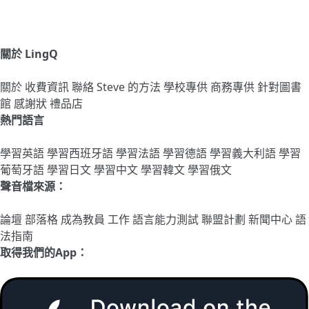
關於 LingQ
關於
收費資訊
聯絡
Steve 的方法
學校專供
商務專供
針對圖書
館
感謝狀
禮品店
熱門語言
學習英語
學習西班牙語
學習法語
學習德語
學習義大利語
學習
葡萄牙語
學習日文
學習中文
學習韓文
學習俄文
聲音檔來源：
論壇
部落格
成為教員
工作
語言能力測試
聯盟計劃
新聞中心
語
法指南
取得我們的App：