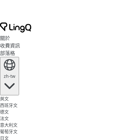
關於
收費資訊
部落格
zh-tw
英文
西班牙文
德文
法文
意大利文
葡萄牙文
日文