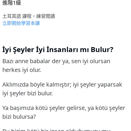
進階1級
土耳其語 課程，練習閱讀
立即開始學習本課
İyi Şeyler İyi İnsanları mı Bulur?
Bazı anne babalar der ya, sen iyi olursan
herkes iyi olur.
Aklımızda böyle kalmıştır; iyi şeyler yaparsak
iyi şeyler bizi bulur.
Ya başımıza kötü şeyler gelirse, ya kötü şeyler
bizi bulursa?