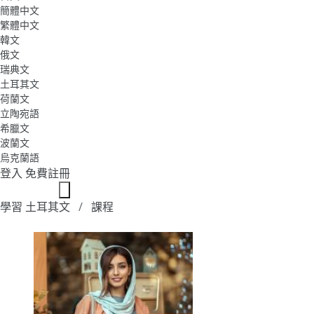
簡體中文
繁體中文
韓文
俄文
瑞典文
土耳其文
荷蘭文
立陶宛語
希臘文
波蘭文
烏克蘭語
登入
免費註冊
學習 土耳其文
課程