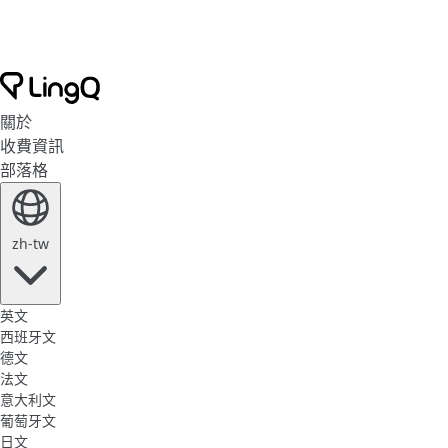
關於
收費資訊
部落格
zh-tw
英文
西班牙文
德文
法文
意大利文
葡萄牙文
日文