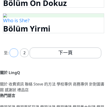
Bölüm On Dokuz
Who is She?
Bölüm Yirmi
下一頁
至:
1
2
關於 LingQ
關於
收費資訊
聯絡
Steve 的方法
學校專供
商務專供
針對圖書
館
感謝狀
禮品店
熱門語言
學習英語
學習西班牙語
學習法語
學習德語
學習義大利語
學習