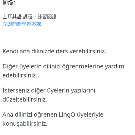
初級1
土耳其語 課程，練習閱讀
立即開始學習本課
Kendi ana dilinizde ders verebilirsiniz.
Diğer üyelerin dilinizi öğrenmelerine yardım
edebilirsiniz.
İsterseniz diğer üyelerin yazılarını
düzeltebilirsiniz.
Ana dilinizi öğrenen LingQ üyeleriyle
konuşabilirsiniz.