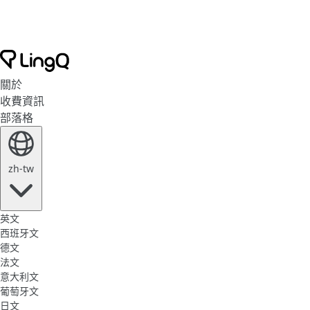
關於
收費資訊
部落格
zh-tw
英文
西班牙文
德文
法文
意大利文
葡萄牙文
日文