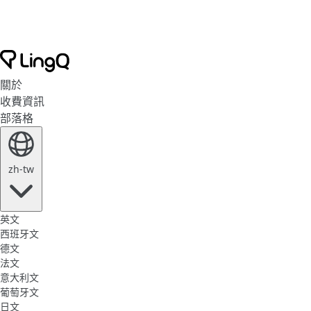
關於
收費資訊
部落格
zh-tw
英文
西班牙文
德文
法文
意大利文
葡萄牙文
日文