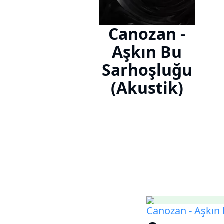
Canozan -
Aşkın Bu
Sarhoşluğu
(Akustik)
Canozan - Aşkın 