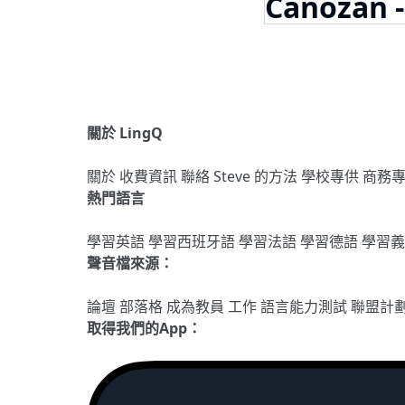
Canozan -
關於 LingQ
關於
收費資訊
聯絡
Steve 的方法
學校專供
商務
熱門語言
學習英語
學習西班牙語
學習法語
學習德語
學習
聲音檔來源：
論壇
部落格
成為教員
工作
語言能力測試
聯盟計
取得我們的App：