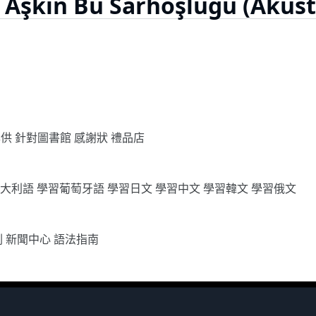
 Aşkın Bu Sarhoşluğu (Akust
專供
針對圖書館
感謝狀
禮品店
義大利語
學習葡萄牙語
學習日文
學習中文
學習韓文
學習俄文
劃
新聞中心
語法指南