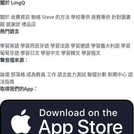
關於 LingQ
關於
收費資訊
聯絡
Steve 的方法
學校專供
商務專供
針對圖書
館
感謝狀
禮品店
熱門語言
學習英語
學習西班牙語
學習法語
學習德語
學習義大利語
學習
葡萄牙語
學習日文
學習中文
學習韓文
學習俄文
聲音檔來源：
論壇
部落格
成為教員
工作
語言能力測試
聯盟計劃
新聞中心
語
法指南
取得我們的App：