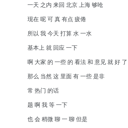
一天 之内 来回 北京 上海 够呛
现在 呢 可 真 有点 疲倦
所以 我 今天 打算 水 一水
基本上 就 回应 一下
啊 大家 的 一些 的 看法 和 意见 就 好 了
那么 当然 这 里面 有 一些 是非
常 热门 的话
题 啊 我 等 一下
也 会 稍微 聊 一 聊 但是