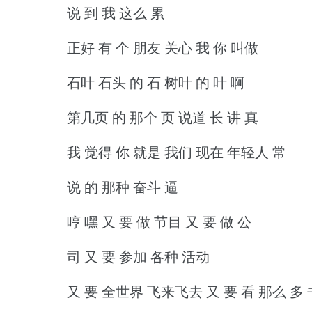
说 到 我 这么 累
正好 有 个 朋友 关心 我 你 叫做
石叶 石头 的 石 树叶 的 叶 啊
第几页 的 那个 页 说道 长 讲 真
我 觉得 你 就是 我们 现在 年轻人 常
说 的 那种 奋斗 逼
哼 嘿 又 要 做 节目 又 要 做 公
司 又 要 参加 各种 活动
又 要 全世界 飞来飞去 又 要 看 那么 多 