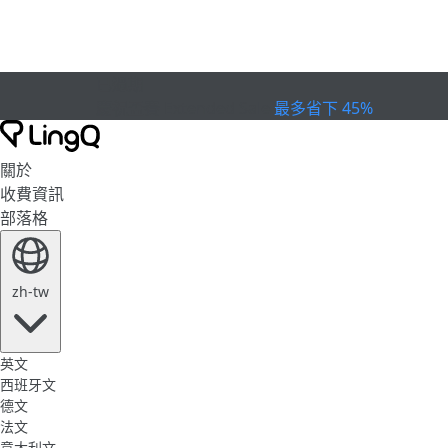
已過期
慶祝盃賽
Extended Sale
最多省下 45%
關於
收費資訊
部落格
zh-tw
英文
西班牙文
德文
法文
意大利文