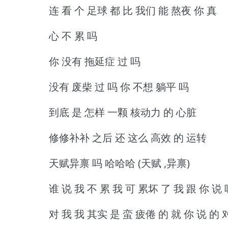
连 看 个 足球 都 比 我们 能 熬夜 你 真
心 不 累 吗
你 没有 拖延症 过 吗
没有 废柴 过 吗 你 不想 躺平 吗
到底 是 怎样 一颗 核动力 的 心脏
修修补补 之后 还 这么 高效 的 运转
天赋异禀 吗 哈哈哈 (天赋 ,异禀)
谁 说 我 不 累 我 可 累坏 了 我 跟 你 说 
对 我 我 其实 是 蛮 疲倦 的 就 你 说 的 