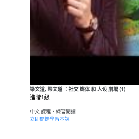
梁文道, 梁文道 ：社交 媒体 和 人设 崩塌 (1)
進階1級
中文 課程，練習閱讀
立即開始學習本課