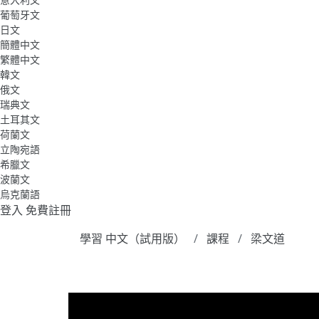
葡萄牙文
日文
簡體中文
繁體中文
韓文
俄文
瑞典文
土耳其文
荷蘭文
立陶宛語
希臘文
波蘭文
烏克蘭語
登入
免費註冊
學習 中文（試用版）
課程
梁文道