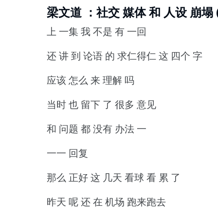
梁文道 ：社交 媒体 和 人设 崩塌 (
上 一集 我 不是 有 一回
还 讲 到 论语 的 求仁得仁 这 四个 字
应该 怎么 来 理解 吗
当时 也 留下 了 很多 意见
和 问题 都 没有 办法 一
一一 回复
那么 正好 这 几天 看球 看 累 了
昨天 呢 还 在 机场 跑来跑去