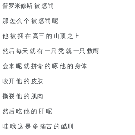
普罗米修斯 被 惩罚
那 怎么 个 被 惩罚 呢
他 被 捆 在 高三 的 山顶 之上
然后 每天 就 有 一只 秃 就 一只 救鹰
会来 呢 就 拼命 的 啄 他 的 身体
咬开 他 的 皮肤
撕裂 他 的 肌肉
然后 吃 他 的 肝 呢
哇 哦 这 是 多 痛苦 的 酷刑