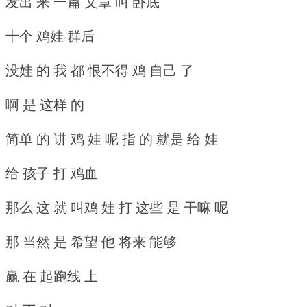
发出 来 一篇 文章 叫 卧底
十个 鸡娃 群后
没娃 的 我 都 恨不得 鸡 自己 了
啊 是 这样 的
简单 的 讲 鸡 娃 呢 指 的 就是 给 娃
给 孩子 打 鸡血
那么 这 就 叫鸡 娃 打 这些 是 干嘛 呢
那 当然 是 希望 他 将来 能够
赢 在 起跑线 上