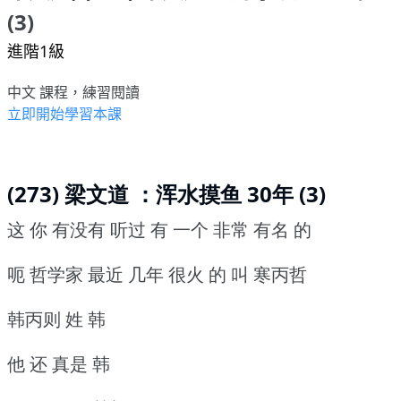
(3)
進階1級
中文 課程，練習閱讀
立即開始學習本課
(273) 梁文道 ：浑水摸鱼 30年 (3)
这 你 有没有 听过 有 一个 非常 有名 的
呃 哲学家 最近 几年 很火 的 叫 寒丙哲
韩丙则 姓 韩
他 还 真是 韩