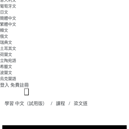
葡萄牙文
日文
簡體中文
繁體中文
韓文
俄文
瑞典文
土耳其文
荷蘭文
立陶宛語
希臘文
波蘭文
烏克蘭語
登入
免費註冊
學習 中文（試用版）
課程
梁文道