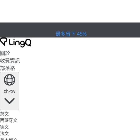
已過期
慶祝盃賽
Extended Sale
最多省下 45%
關於
收費資訊
部落格
zh-tw
英文
西班牙文
德文
法文
意大利文