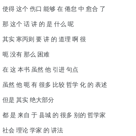
使得 这个 伤口 能够 在 倦怠 中 愈合 了
那 这个 话 讲 的 是 什么 呢
其实 寒丙则 要 讲 的 道理 啊 很
呃 没有 那么 困难
在 这 本书 虽然 他 引进 句点
虽然 他 呃 有 很多 比较 哲学 化 的 表述
但是 其实 绝大部分
都 是 来自 于 县城 的 很多 别的 哲学家
社会 理论 学家 的 讲法