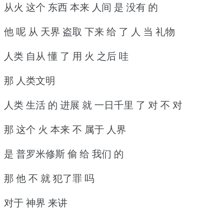
从火 这个 东西 本来 人间 是 没有 的
他 呢 从 天界 盗取 下来 给 了 人 当 礼物
人类 自从 懂 了 用 火 之后 哇
那 人类文明
人类 生活 的 进展 就 一日千里 了 对 不 对
那 这个 火 本来 不 属于 人界
是 普罗米修斯 偷 给 我们 的
那 他 不 就 犯了罪 吗
对于 神界 来讲