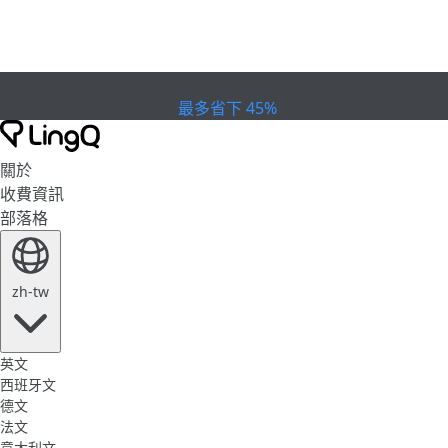
已過期
慶祝盃賽
Extended Sale
最多省下 45%
關於
收費資訊
部落格
zh-tw
英文
西班牙文
德文
法文
意大利文