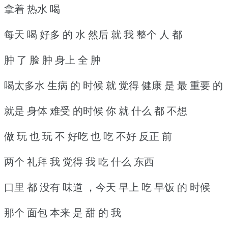
拿着 热水 喝
每天 喝 好多 的 水 然后 就 我 整个 人 都
肿 了 脸 肿 身上 全 肿
喝太多水 生病 的 时候 就 觉得 健康 是 最 重要 的
就是 身体 难受 的时候 你 就 什么 都 不想
做 玩 也 玩 不 好吃 也 吃 不好 反正 前
两个 礼拜 我 觉得 我 吃 什么 东西
口里 都 没有 味道 ，今天 早上 吃 早饭 的 时候
那个 面包 本来 是 甜 的 我