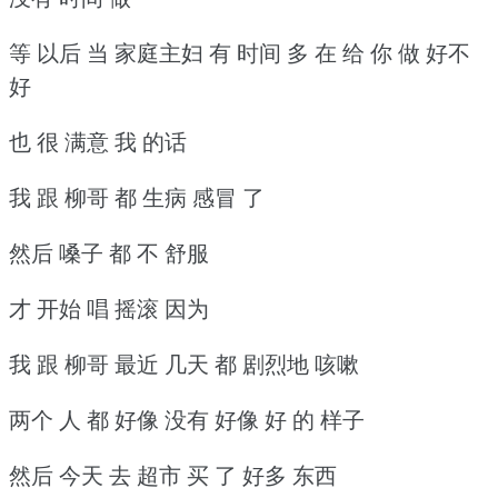
等 以后 当 家庭主妇 有 时间 多 在 给 你 做 好不
好
也 很 满意 我 的话
我 跟 柳哥 都 生病 感冒 了
然后 嗓子 都 不 舒服
才 开始 唱 摇滚 因为
我 跟 柳哥 最近 几天 都 剧烈地 咳嗽
两个 人 都 好像 没有 好像 好 的 样子
然后 今天 去 超市 买 了 好多 东西