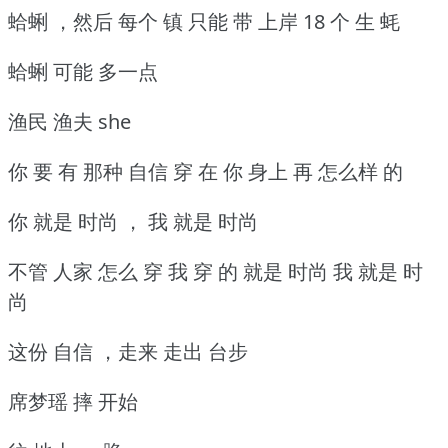
蛤蜊 ，然后 每个 镇 只能 带 上岸 18 个 生 蚝
蛤蜊 可能 多一点
渔民 渔夫 she
你 要 有 那种 自信 穿 在 你 身上 再 怎么样 的
你 就是 时尚 ， 我 就是 时尚
不管 人家 怎么 穿 我 穿 的 就是 时尚 我 就是 时
尚
这份 自信 ，走来 走出 台步
席梦瑶 摔 开始