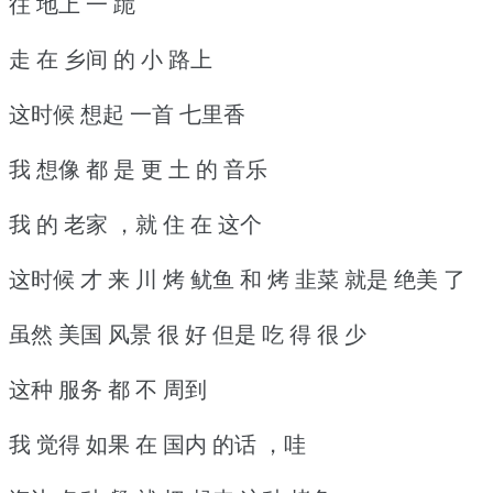
往 地上 一 跪
走 在 乡间 的 小 路上
这时候 想起 一首 七里香
我 想像 都 是 更 土 的 音乐
我 的 老家 ，就 住 在 这个
这时候 才 来 川 烤 鱿鱼 和 烤 韭菜 就是 绝美 了
虽然 美国 风景 很 好 但是 吃 得 很 少
这种 服务 都 不 周到
我 觉得 如果 在 国内 的话 ，哇