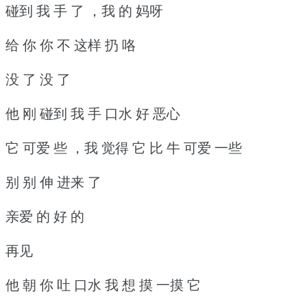
碰到 我 手 了 ，我 的 妈呀
给 你 你 不 这样 扔 咯
没 了 没 了
他 刚 碰到 我 手 口水 好 恶心
它 可爱 些 ，我 觉得 它 比 牛 可爱 一些
别 别 伸 进来 了
亲爱 的 好 的
再见
他 朝 你 吐 口水 我 想 摸 一摸 它