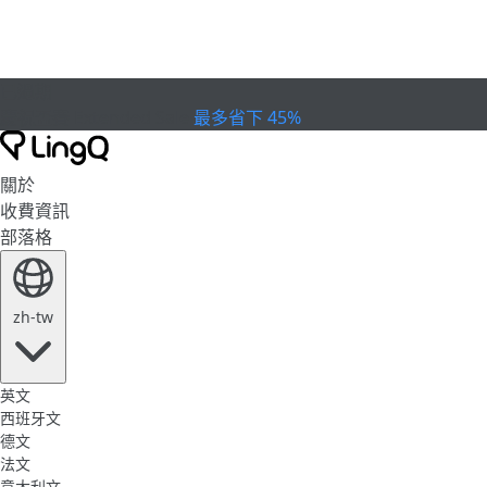
已過期
慶祝盃賽
Extended Sale
最多省下 45%
關於
收費資訊
部落格
zh-tw
英文
西班牙文
德文
法文
意大利文