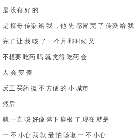
是 没有 好 的
是 柳哥 传染 给 我 ，他 先 感冒 完 了 传染 给 我
完了 让 我 咳 了 一个月 那时候 又
不想要 吃药 吗 就 觉得 吃药 会
人 会 变 傻
反正 买药 挺 不 方便 的 小 城市
然后
就 一直 咳 好像 落下 病根 了 现在 就是
一 不 小心 我 就 最 怕 咳嗽 一 不 小心