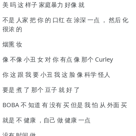
美 吗 这 样子 家庭暴力 好像 就
不是 人家 把 你 的 口红 在 涂深 一点 ， 然后 化
很浓 的
烟熏 妆
像 不像 小丑 女 对 你 有点 像 那个 Curley
你 这 跟 我 要 小丑 我 这 脸 像 科学 怪人
要是 煮 了 那个 豆子 就 好 了
BOBA 不 知道 有 没有 买 但是 我 怕 从 外面 买
就是 不 健康 ，自己 做 健康 一点
没有 时间 做