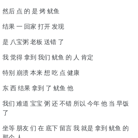
然后 点 的 是 烤 鱿鱼
结果 一 回家 打开 发现
是 八宝粥 老板 送错 了
我 觉得 拿到 我们 鱿鱼 的 人 肯定
特别 崩溃 本来 想 吃 点 健康
东 西 结果 拿到 了 鱿鱼 他
我们 难道 宝宝 粥 还 不错 所以 今年 他 当 早饭
了
坐等 朋友 们 在 底下 留言 我 就是 拿到 鱿鱼 的
那个 人