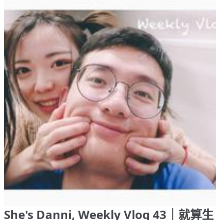
She's Danni, Weekly Vlog 43｜就算生