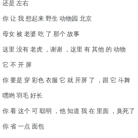
还是 左右
你 让 我 想起来 野生 动物园 北京
母女 被 老婆 吃 了 那个 故事
这里 没有 老虎 ，谢谢 ，这里 有 其他 的 动物
它 不 开 屏
你 要是 穿 彩色 衣服 它 就 开屏 了 ，跟 它 斗舞
嘿哟 羽毛 好长
你 看 这个 可 聪明 ，他 知道 我 在 里面 ，臭死了
你 省 一点 面包