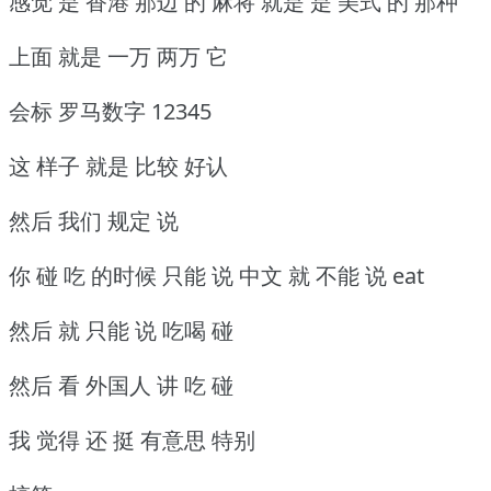
感觉 是 香港 那边 的 麻将 就是 是 美式 的 那种
上面 就是 一万 两万 它
会标 罗马数字 12345
这 样子 就是 比较 好认
然后 我们 规定 说
你 碰 吃 的时候 只能 说 中文 就 不能 说 eat
然后 就 只能 说 吃喝 碰
然后 看 外国人 讲 吃 碰
我 觉得 还 挺 有意思 特别