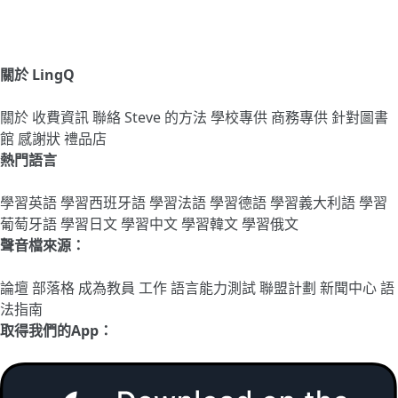
關於 LingQ
關於
收費資訊
聯絡
Steve 的方法
學校專供
商務專供
針對圖書
館
感謝狀
禮品店
熱門語言
學習英語
學習西班牙語
學習法語
學習德語
學習義大利語
學習
葡萄牙語
學習日文
學習中文
學習韓文
學習俄文
聲音檔來源：
論壇
部落格
成為教員
工作
語言能力測試
聯盟計劃
新聞中心
語
法指南
取得我們的App：