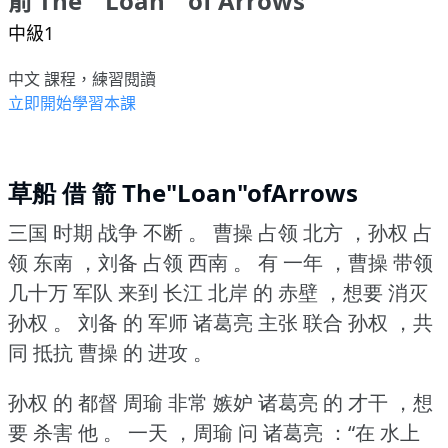
箭 The " Loan " of Arrows
中級1
中文 課程，練習閱讀
立即開始學習本課
草船 借 箭 The"Loan"ofArrows
三国 时期 战争 不断 。
曹操 占领 北方 ，孙权 占
领 东南 ，刘备 占领 西南 。
有 一年 ，曹操 带领
几十万 军队 来到 长江 北岸 的 赤壁 ，想要 消灭
孙权 。
刘备 的 军师 诸葛亮 主张 联合 孙权 ，共
同 抵抗 曹操 的 进攻 。
孙权 的 都督 周瑜 非常 嫉妒 诸葛亮 的 才干 ，想
要 杀害 他 。
一天 ，周瑜 问 诸葛亮 ：“在 水上