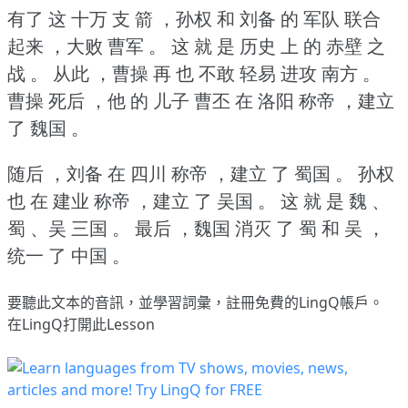
有了 这 十万 支 箭 ，孙权 和 刘备 的 军队 联合
起来 ，大败 曹军 。
这 就 是 历史 上 的 赤壁 之
战 。
从此 ，曹操 再 也 不敢 轻易 进攻 南方 。
曹操 死后 ，他 的 儿子 曹丕 在 洛阳 称帝 ，建立
了 魏国 。
随后 ，刘备 在 四川 称帝 ，建立 了 蜀国 。
孙权
也 在 建业 称帝 ，建立 了 吴国 。
这 就 是 魏 、
蜀 、吴 三国 。
最后 ，魏国 消灭 了 蜀 和 吴 ，
统一 了 中国 。
要聽此文本的音訊，並學習詞彙，
註冊
免費的LingQ帳戶。
在LingQ打開此Lesson