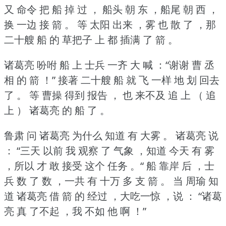
又 命令 把 船 掉 过 ，
船头 朝 东 ，船尾 朝 西 ，
换 一边 接 箭 。
等 太阳 出来 ，雾 也 散 了 ，那
二十艘 船 的 草把子 上 都 插满 了 箭 。
诸葛亮 吩咐 船 上 士兵 一齐 大 喊 ：“谢谢 曹 丞
相 的 箭 ！”
接著 二十艘 船 就 飞 一样 地 划 回去
了 。
等 曹操 得到 报告 ， 也 来不及 追 上 （ 追
上 ） 诸葛亮 的 船 了 。
鲁肃 问 诸葛亮 为什么 知道 有 大雾 。
诸葛亮 说
：
“三天 以前 我 观察 了 气象 ，知道 今天 有 雾
，所以 才 敢 接受 这个 任务 。“
船 靠岸 后 ，士
兵 数 了 数 ，一共 有 十万 多 支 箭 。
当 周瑜 知
道 诸葛亮 借 箭 的 经过 ，大吃一惊 ，说 ：
“诸葛
亮 真 了不起 ，我 不如 他 啊 ！”