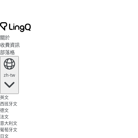
關於
收費資訊
部落格
zh-tw
英文
西班牙文
德文
法文
意大利文
葡萄牙文
日文