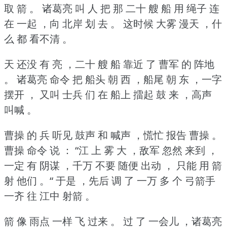
取 箭 。
诸葛亮 叫 人 把 那 二十 艘 船 用 绳子 连
在 一起 ，向 北岸 划 去 。
这时候 大雾 漫天 ，什
么 都 看不清 。
天 还没 有 亮 ，二十 艘 船 靠近 了 曹军 的 阵地
。
诸葛亮 命令 把 船头 朝 西 ，船尾 朝 东 ，一字
摆开 ，
又叫 士兵 们 在 船上 擂起 鼓 来 ，高声
叫喊 。
曹操 的 兵 听见 鼓声 和 喊声 ，慌忙 报告 曹操 。
曹操 命令 说 ：
“江 上 雾 大 ，敌军 忽然 来到 ，
一定 有 阴谋 ，千万 不要 随便 出动 ，
只能 用 箭
射 他们 。“
于是 ，先后 调 了 一万 多 个 弓箭手
一齐 往 江中 射箭 。
箭 像 雨点 一样 飞 过来 。
过 了 一会儿 ，诸葛亮