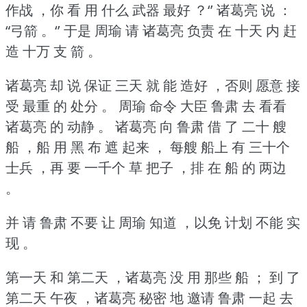
作战 ，你 看 用 什么 武器 最好 ？‘’
诸葛亮 说 ：
“弓箭 。‘’
于是 周瑜 请 诸葛亮 负责 在 十天 内 赶
造 十万 支 箭 。
诸葛亮 却 说 保证 三天 就 能 造好 ，否则 愿意 接
受 最重 的 处分 。
周瑜 命令 大臣 鲁肃 去 看看
诸葛亮 的 动静 。
诸葛亮 向 鲁肃 借 了 二十 艘
船 ，船 用 黑 布 遮 起来 ，
每艘 船上 有 三十个
士兵 ，再 要 一千个 草 把子 ，排 在 船 的 两边
。
并 请 鲁肃 不要 让 周瑜 知道 ，以免 计划 不能 实
现 。
第一天 和 第二天 ，诸葛亮 没 用 那些 船 ；
到 了
第二天 午夜 ，诸葛亮 秘密 地 邀请 鲁肃 一起 去