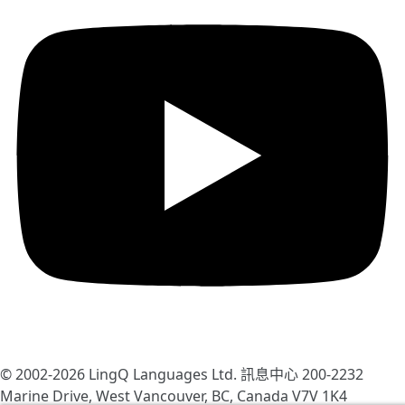
© 2002-2026
LingQ Languages Ltd.
訊息中心 200-2232
Marine Drive, West Vancouver, BC, Canada
V7V 1K4