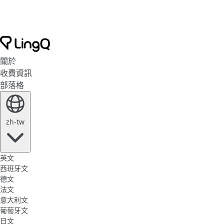
關於
收費資訊
部落格
zh-tw
英文
西班牙文
德文
法文
意大利文
葡萄牙文
日文