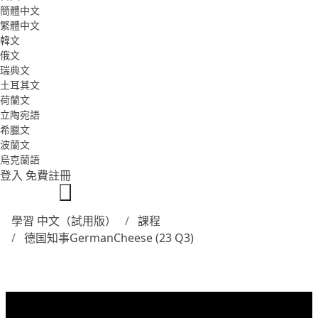
簡體中文
繁體中文
韓文
俄文
瑞典文
土耳其文
荷蘭文
立陶宛語
希臘文
波蘭文
烏克蘭語
登入
免費註冊
學習 中文（試用版）
課程
德国知事GermanCheese (23 Q3)