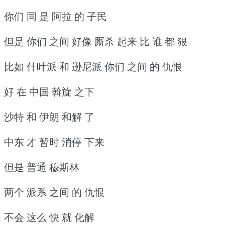
你们 同 是 阿拉 的 子民
但是 你们 之间 好像 厮杀 起来 比 谁 都 狠
比如 什叶派 和 逊尼派 你们 之间 的 仇恨
好 在 中国 斡旋 之下
沙特 和 伊朗 和解 了
中东 才 暂时 消停 下来
但是 普通 穆斯林
两个 派系 之间 的 仇恨
不会 这么 快 就 化解