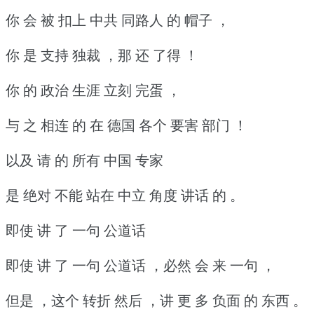
你 会 被 扣上 中共 同路人 的 帽子 ，
你 是 支持 独裁 ，那 还 了得 ！
你 的 政治 生涯 立刻 完蛋 ，
与 之 相连 的 在 德国 各个 要害 部门 ！
以及 请 的 所有 中国 专家
是 绝对 不能 站在 中立 角度 讲话 的 。
即使 讲 了 一句 公道话
即使 讲 了 一句 公道话 ，必然 会 来 一句 ，
但是 ，这个 转折 然后 ，讲 更 多 负面 的 东西 。