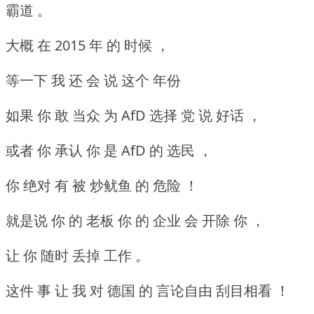
霸道 。
大概 在 2015 年 的 时候 ，
等一下 我 还 会 说 这个 年份
如果 你 敢 当众 为 AfD 选择 党 说 好话 ，
或者 你 承认 你 是 AfD 的 选民 ，
你 绝对 有 被 炒鱿鱼 的 危险 ！
就是说 你 的 老板 你 的 企业 会 开除 你 ，
让 你 随时 丢掉 工作 。
这件 事 让 我 对 德国 的 言论自由 刮目相看 ！