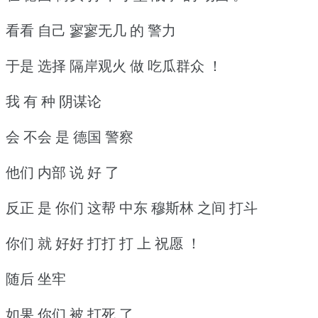
看看 自己 寥寥无几 的 警力
于是 选择 隔岸观火 做 吃瓜群众 ！
我 有 种 阴谋论
会 不会 是 德国 警察
他们 内部 说 好 了
反正 是 你们 这帮 中东 穆斯林 之间 打斗
你们 就 好好 打打 打 上 祝愿 ！
随后 坐牢
如果 你们 被 打死 了