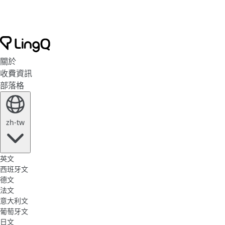
關於
收費資訊
部落格
zh-tw
英文
西班牙文
德文
法文
意大利文
葡萄牙文
日文