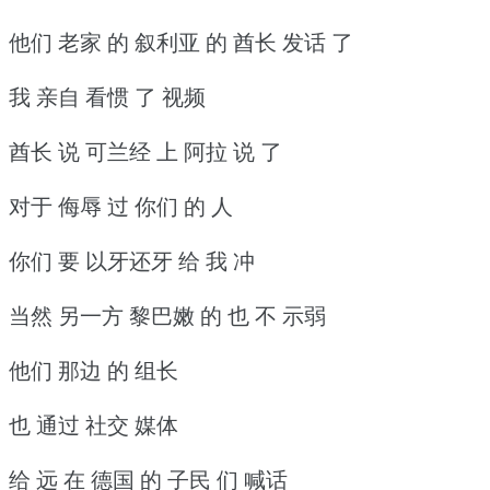
他们 老家 的 叙利亚 的 酋长 发话 了
我 亲自 看惯 了 视频
酋长 说 可兰经 上 阿拉 说 了
对于 侮辱 过 你们 的 人
你们 要 以牙还牙 给 我 冲
当然 另一方 黎巴嫩 的 也 不 示弱
他们 那边 的 组长
也 通过 社交 媒体
给 远 在 德国 的 子民 们 喊话