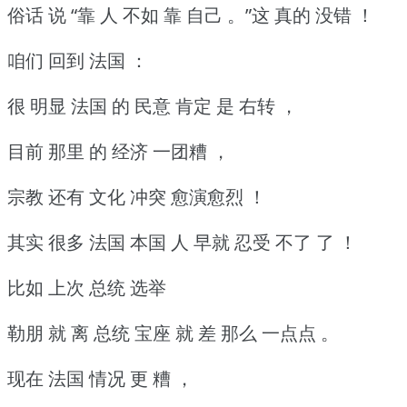
俗话 说 “靠 人 不如 靠 自己 。”这 真的 没错 ！
咱们 回到 法国 ：
很 明显 法国 的 民意 肯定 是 右转 ，
目前 那里 的 经济 一团糟 ，
宗教 还有 文化 冲突 愈演愈烈 ！
其实 很多 法国 本国 人 早就 忍受 不了 了 ！
比如 上次 总统 选举
勒朋 就 离 总统 宝座 就 差 那么 一点点 。
现在 法国 情况 更 糟 ，