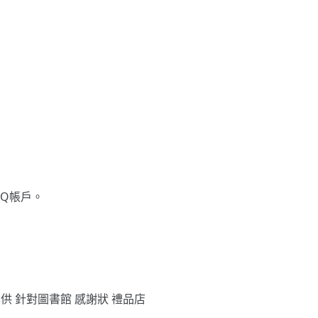
gQ帳戶。
專供
針對圖書館
感謝狀
禮品店