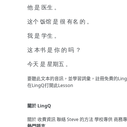
他 是 医生 。
这个 饭馆 是 很 有名 的 。
我 是 学生 。
这 本书 是 你 的 吗 ？
今天 是 星期五 。
要聽此文本的音訊，並學習詞彙，
註冊
免費的Lin
在LingQ打開此Lesson
關於 LingQ
關於
收費資訊
聯絡
Steve 的方法
學校專供
商務
熱門語言