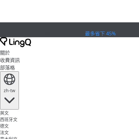
已過期
慶祝盃賽
Extended Sale
最多省下 45%
關於
收費資訊
部落格
zh-tw
英文
西班牙文
德文
法文
意大利文