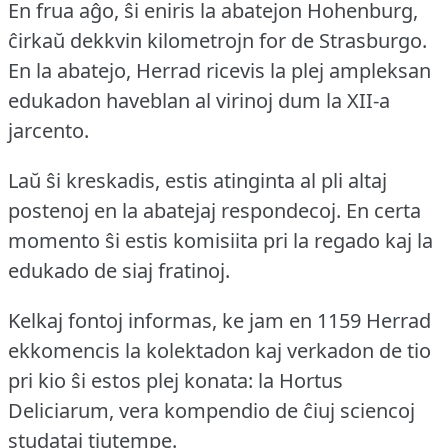
En frua aĝo, ŝi eniris la abatejon Hohenburg,
ĉirkaŭ dekkvin kilometrojn for de Strasburgo.
En la abatejo, Herrad ricevis la plej ampleksan
edukadon haveblan al virinoj dum la XII-a
jarcento.
Laŭ ŝi kreskadis, estis atinginta al pli altaj
postenoj en la abatejaj respondecoj.
En certa
momento ŝi estis komisiita pri la regado kaj la
edukado de siaj fratinoj.
Kelkaj fontoj informas, ke jam en 1159 Herrad
ekkomencis la kolektadon kaj verkadon de tio
pri kio ŝi estos plej konata: la Hortus
Deliciarum, vera kompendio de ĉiuj sciencoj
studataj tiutempe.