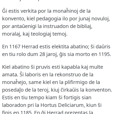
Ĝi estis verkita por la monaĥinoj de la
konvento, kiel pedagogia ilo por junaj novuloj,
por antaŭenigi la instruadon de bibliaj,
moralaj, kaj teologiaj temoj.
En 1167 Herrad estis elektita abatino; ŝi daŭris
en tiu rolo dum 28 jaroj, ĝis sia morto en 1195.
Kiel abatino ŝi pruvis esti kapabla kaj multe
amata.
Ŝi laboris en la rekonstruo de la
monaĥejo, same kiel en la plifirmigo de la
posedaĵo de la teroj, kiuj ĉirkaŭis la konventon.
Estis en tiu tempo kiam ŝi fortigis sian
laboradon pri la Hortus Deliciarum, kiun ŝi
finis en 1185.
En ĝi Herrad prezentas la