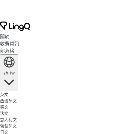
關於
收費資訊
部落格
zh-tw
英文
西班牙文
德文
法文
意大利文
葡萄牙文
日文