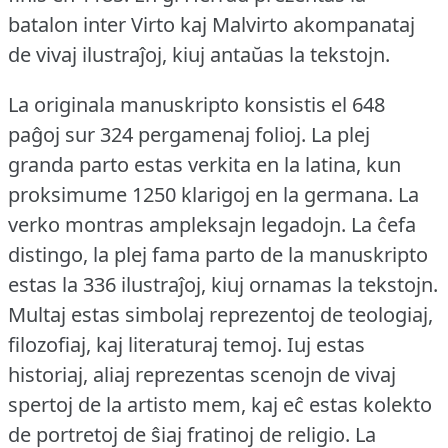
batalon inter Virto kaj Malvirto akompanataj
de vivaj ilustraĵoj, kiuj antaŭas la tekstojn.
La originala manuskripto konsistis el 648
paĝoj sur 324 pergamenaj folioj.
La plej
granda parto estas verkita en la latina, kun
proksimume 1250 klarigoj en la germana.
La
verko montras ampleksajn legadojn.
La ĉefa
distingo, la plej fama parto de la manuskripto
estas la 336 ilustraĵoj, kiuj ornamas la tekstojn.
Multaj estas simbolaj reprezentoj de teologiaj,
filozofiaj, kaj literaturaj temoj.
Iuj estas
historiaj, aliaj reprezentas scenojn de vivaj
spertoj de la artisto mem, kaj eĉ estas kolekto
de portretoj de ŝiaj fratinoj de religio.
La