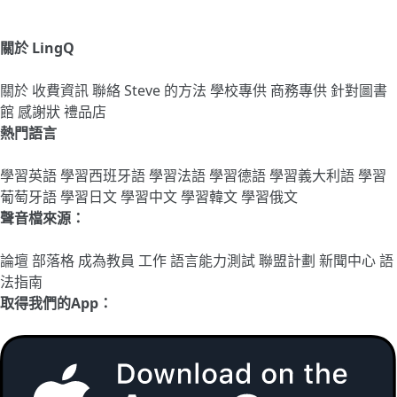
關於 LingQ
關於
收費資訊
聯絡
Steve 的方法
學校專供
商務專供
針對圖書
館
感謝狀
禮品店
熱門語言
學習英語
學習西班牙語
學習法語
學習德語
學習義大利語
學習
葡萄牙語
學習日文
學習中文
學習韓文
學習俄文
聲音檔來源：
論壇
部落格
成為教員
工作
語言能力測試
聯盟計劃
新聞中心
語
法指南
取得我們的App：