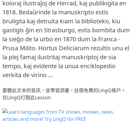
koloraj ilustraĵoj de Herrad, kaj publikigita en
1818.
Bedaŭrinde la manuskripto estis
bruligita kaj detruita kiam la biblioteko, kiu
gastigis ĝin en Strasburgo, estis bombita dum
la sieĝo de la urbo en 1870 dum la Franca -
Prusa Milito.
Hortus Deliciarum rezultis unu el
la plej famaj ilustritaj manuskriptoj de sia
tempo, kaj evidente la unua enciklopedio
verkita de virino ...
要聽此文本的音訊，並學習詞彙，
註冊
免費的LingQ帳戶。
在LingQ打開此Lesson