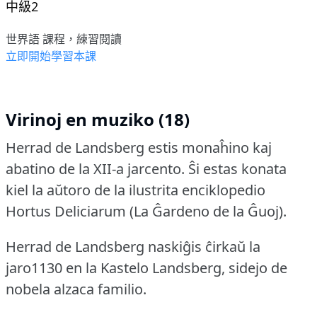
中級2
世界語 課程，練習閱讀
立即開始學習本課
Virinoj en muziko (18)
Herrad de Landsberg estis monaĥino kaj
abatino de la XII-a jarcento.
Ŝi estas konata
kiel la aŭtoro de la ilustrita enciklopedio
Hortus Deliciarum (La Ĝardeno de la Ĝuoj).
Herrad de Landsberg naskiĝis ĉirkaŭ la
jaro1130 en la Kastelo Landsberg, sidejo de
nobela alzaca familio.