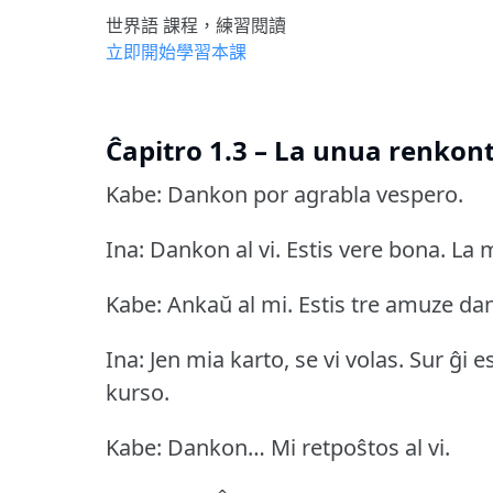
世界語 課程，練習閱讀
立即開始學習本課
Ĉapitro 1.3 – La unua renkon
Kabe: Dankon por agrabla vespero.
Ina: Dankon al vi.
Estis vere bona.
La m
Kabe: Ankaŭ al mi.
Estis tre amuze dan
Ina: Jen mia karto, se vi volas.
Sur ĝi e
kurso.
Kabe: Dankon… Mi retpoŝtos al vi.