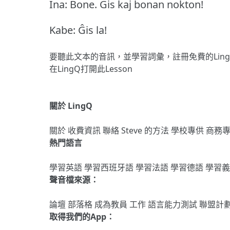
Ina: Bone.
Ĝis kaj bonan nokton!
Kabe: Ĝis la!
要聽此文本的音訊，並學習詞彙，
註冊
免費的Lin
在LingQ打開此Lesson
關於 LingQ
關於
收費資訊
聯絡
Steve 的方法
學校專供
商務
熱門語言
學習英語
學習西班牙語
學習法語
學習德語
學習
聲音檔來源：
論壇
部落格
成為教員
工作
語言能力測試
聯盟計
取得我們的App：