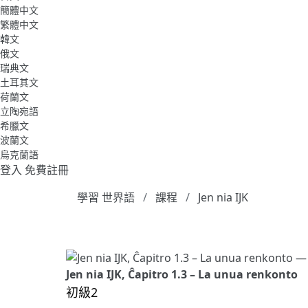
簡體中文
繁體中文
韓文
俄文
瑞典文
土耳其文
荷蘭文
立陶宛語
希臘文
波蘭文
烏克蘭語
登入
免費註冊
學習 世界語
課程
Jen nia IJK
Jen nia IJK, Ĉapitro 1.3 – La unua renkonto
初級2