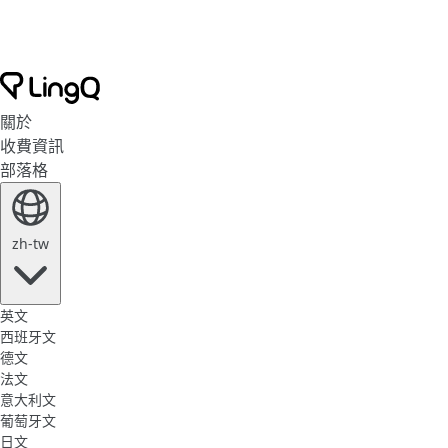
關於
收費資訊
部落格
zh-tw
英文
西班牙文
德文
法文
意大利文
葡萄牙文
日文