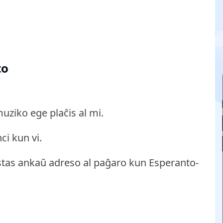
to
uziko ege plaĉis al mi.
ci kun vi.
stas ankaŭ adreso al paĝaro kun Esperanto-