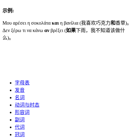
示例:
Mου αρέσει η σοκολάτα
και
η βανίλια (我喜欢巧克力
和
香草)。
Δεν ξέρω τι να κάνω
αν
βρέξει (
如果
下雨，我不知道该做什
么)。
字母表
发音
名词
动词与时态
形容词
副词
代词
冠词