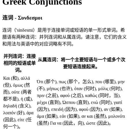
Greek Conjunctions
连词 - Συνδεσμοι
连词（'sinδesmi）是用于连接单词或短语的单一形式单词。希
腊语有两种连词：并列连词和从属连词。请注意，它们的含义
和用法与英语中的对应词略有不同。
并列连词：连接
从属连词：将一个主要短语与一个或多个次
相同的短语或单
要短语连接起来。
词。
Και (和), αλλά
Ότι (那个), πως (那个，怎么), που (哪里), μην
(但), όμως (然
(不), μήπως (也许), όταν (何时), μόλις (何时),
而), ούτε (两者
πριν (之前), αφού (之后), καθώς (同时，当),
都不是), ή (或),
μέχρι (直到), Ώσπου (直到), ενώ (同时), γιατί
δηλαδή (含义),
(因为), επειδή (因为), αφού (因为), αν (如果),
λοιπόν (好), άρα
άμα (如果), εάν (如果), αν και (虽然), μολονότι
(因此), είτε (任
(虽然) Για να (因此，向), ώστε (因此)。
何一个)。