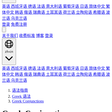
英语
西班牙语
德语
法语
意大利语
葡萄牙语
日语
简体中文
繁
体中文
韩语
俄语
瑞典语
土耳其语
荷兰语
立陶宛语
希腊语
波
兰语
乌克兰语
登录
免费注册
关于我们
收费标准
博客
登录
zh-cn
英语
西班牙语
德语
法语
意大利语
葡萄牙语
日语
简体中文
繁
体中文
韩语
俄语
瑞典语
土耳其语
荷兰语
立陶宛语
希腊语
波
兰语
乌克兰语
语法指南
Greek 语法
Greek Conjunctions