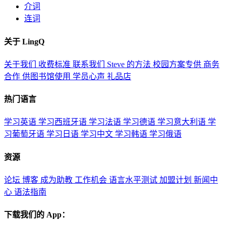
介词
连词
关于 LingQ
关于我们
收费标准
联系我们
Steve 的方法
校园方案专供
商务
合作
供图书馆使用
学员心声
礼品店
热门语言
学习英语
学习西班牙语
学习法语
学习德语
学习意大利语
学
习葡萄牙语
学习日语
学习中文
学习韩语
学习俄语
资源
论坛
博客
成为助教
工作机会
语言水平测试
加盟计划
新闻中
心
语法指南
下载我们的 App：