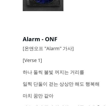
Alarm - ONF
[온앤오프 "Alarm" 가사]
[Verse 1]
하나 둘씩 불빛 꺼지는 거리를
일찍 단둘이 걷는 상상만 해도 행복해
마치 꿈만 같아