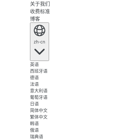
关于我们
收费标准
博客
zh-cn
英语
西班牙语
德语
法语
意大利语
葡萄牙语
日语
简体中文
繁体中文
韩语
俄语
瑞典语