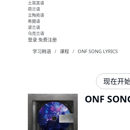
土耳其语
荷兰语
立陶宛语
希腊语
波兰语
乌克兰语
登录
免费注册
学习韩语
课程
ONF SONG LYRICS
现在开
ONF SONG