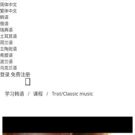
简体中文
繁体中文
韩语
俄语
瑞典语
土耳其语
荷兰语
立陶宛语
希腊语
波兰语
乌克兰语
登录
免费注册
学习韩语
课程
Trot/Classic music