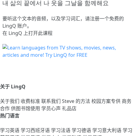
내 삶의 끝에서 나 웃을 그날을 함께해요
要听这个文本的音频，以及学习词汇，请
注册
一个免费的
LingQ 账户。
在 LingQ 上打开此课程
关于 LingQ
关于我们
收费标准
联系我们
Steve 的方法
校园方案专供
商务
合作
供图书馆使用
学员心声
礼品店
热门语言
学习英语
学习西班牙语
学习法语
学习德语
学习意大利语
学习