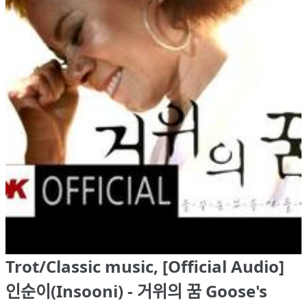
Trot/Classic music, [Official Audio]
인순이(Insooni) - 거위의 꿈 Goose's