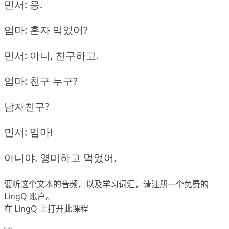
민서: 응.
엄마: 혼자 먹었어?
민서: 아니, 친구하고.
엄마: 친구 누구?
남자친구?
민서: 엄마!
아니야.
영미하고 먹었어.
要听这个文本的音频，以及学习词汇，请
注册
一个免费的
LingQ 账户。
在 LingQ 上打开此课程