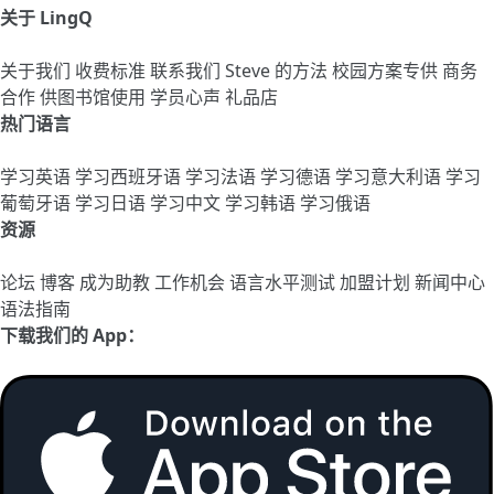
关于 LingQ
关于我们
收费标准
联系我们
Steve 的方法
校园方案专供
商务
合作
供图书馆使用
学员心声
礼品店
热门语言
学习英语
学习西班牙语
学习法语
学习德语
学习意大利语
学习
葡萄牙语
学习日语
学习中文
学习韩语
学习俄语
资源
论坛
博客
成为助教
工作机会
语言水平测试
加盟计划
新闻中心
语法指南
下载我们的 App：