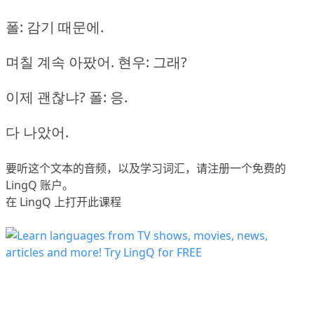
폴: 감기 때문에.
며칠 계속 아팠어.
현우: 그래?
이제 괜찮냐?
폴: 응.
다 나았어.
要听这个文本的音频，以及学习词汇，请
注册
一个免费的
LingQ 账户。
在 LingQ 上打开此课程