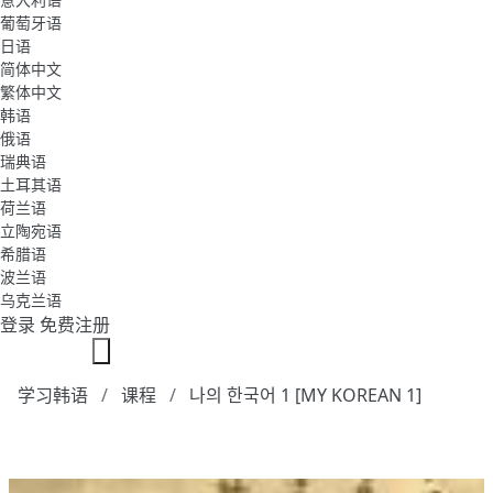
葡萄牙语
日语
简体中文
繁体中文
韩语
俄语
瑞典语
土耳其语
荷兰语
立陶宛语
希腊语
波兰语
乌克兰语
登录
免费注册
学习韩语
课程
나의 한국어 1 [MY KOREAN 1]