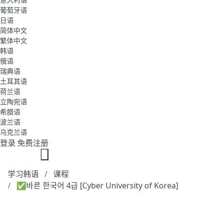
葡萄牙语
日语
简体中文
繁体中文
韩语
俄语
瑞典语
土耳其语
荷兰语
立陶宛语
希腊语
波兰语
乌克兰语
登录
免费注册
学习韩语
课程
✅바른 한국어 4급 [Cyber University of Korea]