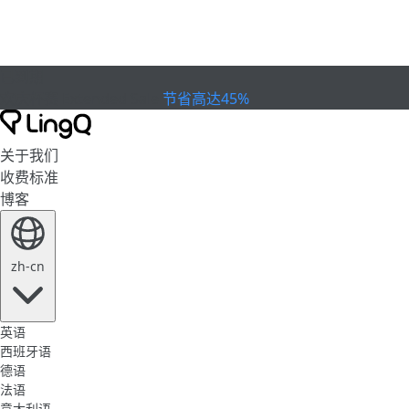
已到期
欢庆杯赛
Extended Sale
节省高达45%
关于我们
收费标准
博客
zh-cn
英语
西班牙语
德语
法语
意大利语