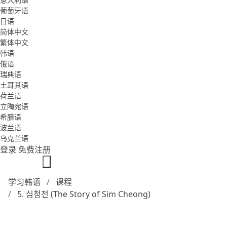
葡萄牙语
日语
简体中文
繁体中文
韩语
俄语
瑞典语
土耳其语
荷兰语
立陶宛语
希腊语
波兰语
乌克兰语
登录
免费注册
学习韩语
课程
5. 심청전 (The Story of Sim Cheong)