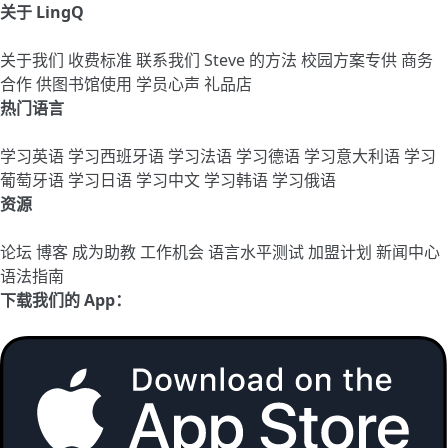
关于 LingQ
关于我们
收费标准
联系我们
Steve 的方法
校园方案专供
商务
合作
供图书馆使用
学员心声
礼品店
热门语言
学习英语
学习西班牙语
学习法语
学习德语
学习意大利语
学习
葡萄牙语
学习日语
学习中文
学习韩语
学习俄语
资源
论坛
博客
成为助教
工作机会
语言水平测试
加盟计划
新闻中心
语法指南
下载我们的 App：