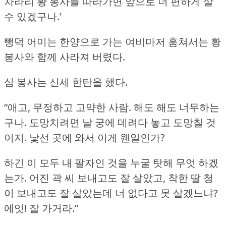
차라리 황 봉사를 따라가면 앞으로 더 편하게 살
수 있겠구나.'
뺑덕 어미는 한양으로 가는 여비마저 훔쳐서는 황
봉사와 함께 사라져 버렸다.
심 봉사는 신세 한탄을 했다.
“애고, 무정하고 고약한 사람.
해도 해도 너무하는
구나.
도망치려면 날 궁에 데려다 놓고 도망칠 것
이지.
낯선 곳에 와서 이게 웬일인가?
하긴 이 모두 내 팔자인 것을 누굴 탓해 무엇 하겠
는가.
어진 곽 씨 보내고도 잘 살았고, 착한 딸 청
이 보내고도 잘 살았는데 너 없다고 못 살겠느냐?
에잇!
잘 가거라.”