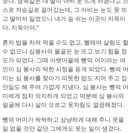
보다.
금쪽같은 내 딸이 아비 눈 뜨게 하겠다고 스
스로 저승길로 걸어갔는데, 그 아비는 눈도 못 뜨
고 딸마저 잃었으니 내가 숨 쉬는 이곳이 지옥이
다.
지옥이야.”
혼자 밥을 차려 먹을 수도 없고, 빨래며 살림도 할
수 없으니 심봉사의 몰골은 눈 뜨고 보기 힘들 정
도가 되었다.
그때 아랫마을에 뺑덕 어미라는 여
인이 심 봉사의 딱한 사정을 듣게 되었다.
뺑덕 어
미는 심 봉사를 찾아가 따뜻한 밥도 지어 주고 집
안일도 해 주며 가깝게 지냈다.
심 봉사는 뺑덕 어
미에게 점차 의지하게 되었고 덕분에 심 봉사의
얼굴에 다시 살이 오르고 옷차림도 깔끔해졌다.
뺑덕 어미가 싹싹하고 상냥하게 대해 주니 웃을
일 없을 것만 같던 그에게도 웃는 일이 생겼다.