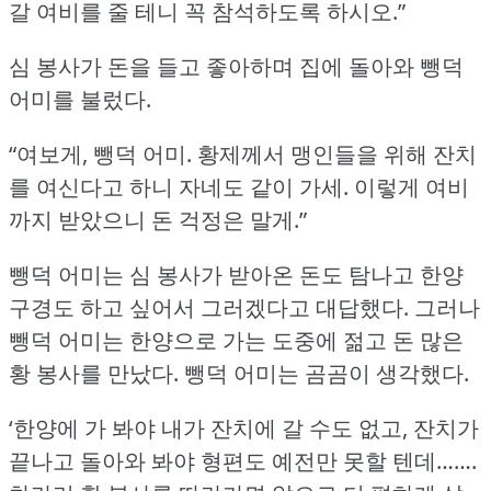
갈 여비를 줄 테니 꼭 참석하도록 하시오.”
심 봉사가 돈을 들고 좋아하며 집에 돌아와 뺑덕
어미를 불렀다.
“여보게, 뺑덕 어미.
황제께서 맹인들을 위해 잔치
를 여신다고 하니 자네도 같이 가세.
이렇게 여비
까지 받았으니 돈 걱정은 말게.”
뺑덕 어미는 심 봉사가 받아온 돈도 탐나고 한양
구경도 하고 싶어서 그러겠다고 대답했다.
그러나
뺑덕 어미는 한양으로 가는 도중에 젊고 돈 많은
황 봉사를 만났다.
뺑덕 어미는 곰곰이 생각했다.
‘한양에 가 봐야 내가 잔치에 갈 수도 없고, 잔치가
끝나고 돌아와 봐야 형편도 예전만 못할 텐데…….