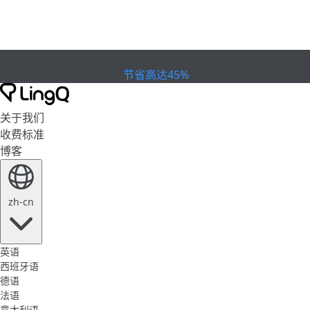
已到期
欢庆杯赛
Extended Sale
节省高达45%
关于我们
收费标准
博客
zh-cn
英语
西班牙语
德语
法语
意大利语