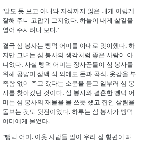
‘앞도 못 보고 아내와 자식까지 잃은 내게 이렇게
잘해 주니 고맙기 그지없다.
하늘이 내게 살길을
열어 주시려나 보다.'
결국 심 봉사는 뺑덕 어미를 아내로 맞이했다.
하
지만 그녀는 심 봉사의 생각처럼 좋은 사람이 아
니었다.
사실 뺑덕 어미는 장사꾼들이 심 봉사를
위해 공양미 삼백 석 외에도 돈과 곡식, 옷감을 부
족함 없이 주고 갔다는 소문을 듣고 일부러 심 봉
사를 찾아갔던 것이다.
심 봉사와 결혼한 뺑덕 어
미는 심 봉사의 재물을 물 쓰듯 했고 집안 살림을
돌보는 것도 뒷전이었다.
하루는 심 봉사가 뺑덕
어미에게 물었다.
“뺑덕 어미.
이웃 사람들 말이 우리 집 형편이 꽤