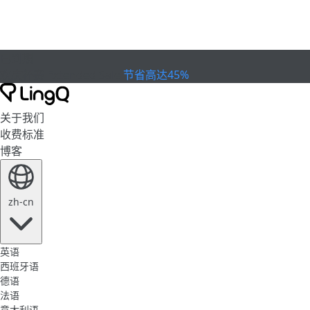
已到期
欢庆杯赛
Extended Sale
节省高达45%
关于我们
收费标准
博客
zh-cn
英语
西班牙语
德语
法语
意大利语