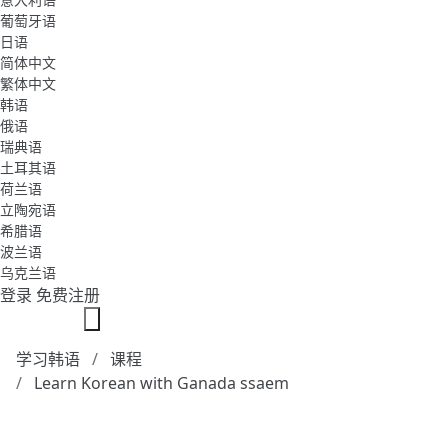
葡萄牙语
日语
简体中文
繁体中文
韩语
俄语
瑞典语
土耳其语
荷兰语
立陶宛语
希腊语
波兰语
乌克兰语
登录
免费注册
学习韩语
课程
Learn Korean with Ganada ssaem