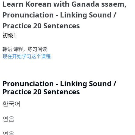
Learn Korean with Ganada ssaem,
Pronunciation - Linking Sound /
Practice 20 Sentences
初级1
韩语 课程，练习阅读
现在开始学习这个课程
Pronunciation - Linking Sound /
Practice 20 Sentences
한국어
연음
연음