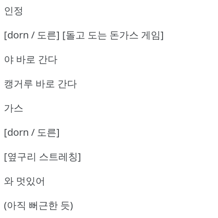
인정
[dorn / 도른] [돌고 도는 돈가스 게임]
야 바로 간다
캥거루 바로 간다
가스
[dorn / 도른]
[옆구리 스트레칭]
와 멋있어
(아직 뻐근한 듯)