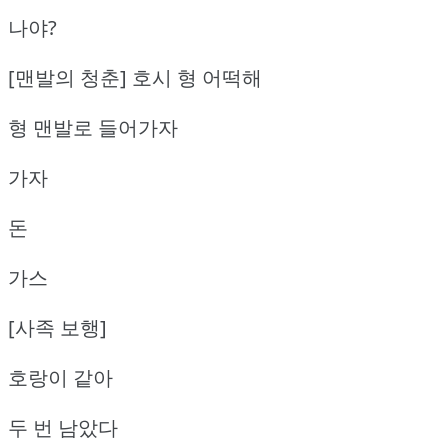
나야?
[맨발의 청춘] 호시 형 어떡해
형 맨발로 들어가자
가자
돈
가스
[사족 보행]
호랑이 같아
두 번 남았다