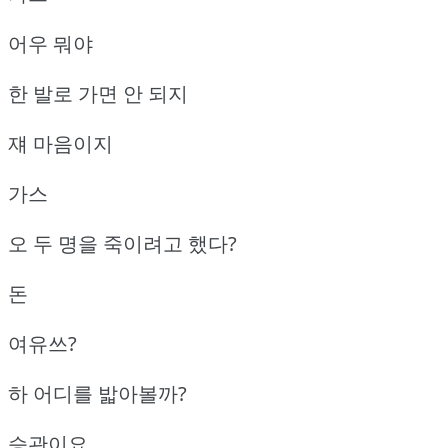
어우 뭐야
한 발로 가면 안 되지
쟤 마음이지
가스
오 두 명을 죽이려고 했다?
돈
여유쓰?
하 어디를 밟아볼까?
승관이요