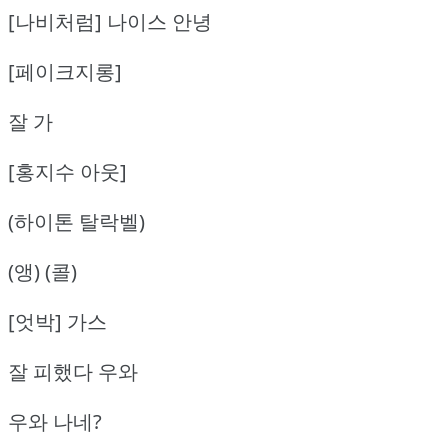
[나비처럼] 나이스 안녕
[페이크지롱]
잘 가
[홍지수 아웃]
(하이톤 탈락벨)
(앵) (콜)
[엇박] 가스
잘 피했다 우와
우와 나네?