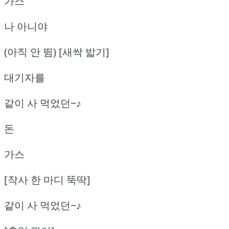
가스
나 아니야
(아직 안 뜀) [새싹 밟기]
대기자를
같이 사 먹었던~♪
돈
가스
[작사 한 마디 뚝딱]
같이 사 먹었던~♪