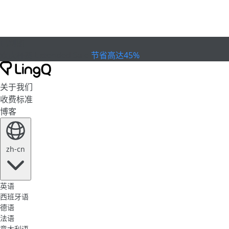
已到期
欢庆杯赛
Extended Sale
节省高达45%
关于我们
收费标准
博客
zh-cn
英语
西班牙语
德语
法语
意大利语