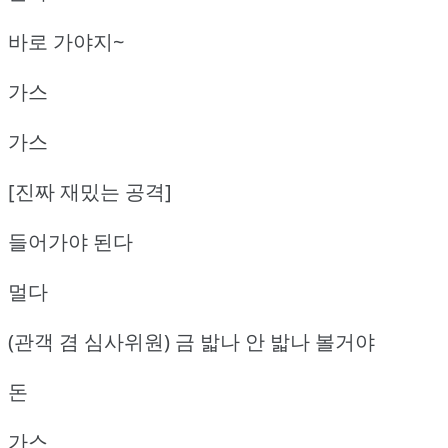
바로 가야지~
가스
가스
[진짜 재밌는 공격]
들어가야 된다
멀다
(관객 겸 심사위원) 금 밟나 안 밟나 볼거야
돈
가스