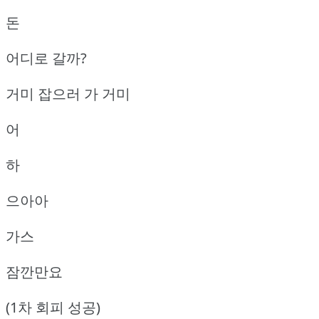
돈
어디로 갈까?
거미 잡으러 가 거미
어
하
으아아
가스
잠깐만요
(1차 회피 성공)