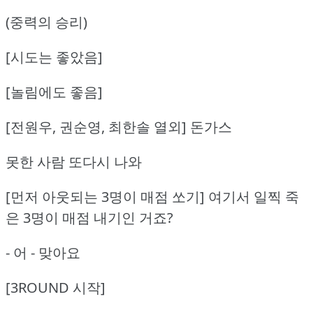
(중력의 승리)
[시도는 좋았음]
[놀림에도 좋음]
[전원우, 권순영, 최한솔 열외] 돈가스
못한 사람 또다시 나와
[먼저 아웃되는 3명이 매점 쏘기] 여기서 일찍 죽
은 3명이 매점 내기인 거죠?
- 어 - 맞아요
[3ROUND 시작]