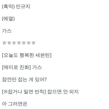
(흑막) 민규지
(예열)
가스
ㅎㅎㅎㅎㅎㅎㅎ
[오늘도 행복한 세븐틴]
[매미로 진화] 가스
잠깐만 잡는 게 있어?
[※잡거나 밀면 반칙] 잡으면 안 되지
아 그러면은