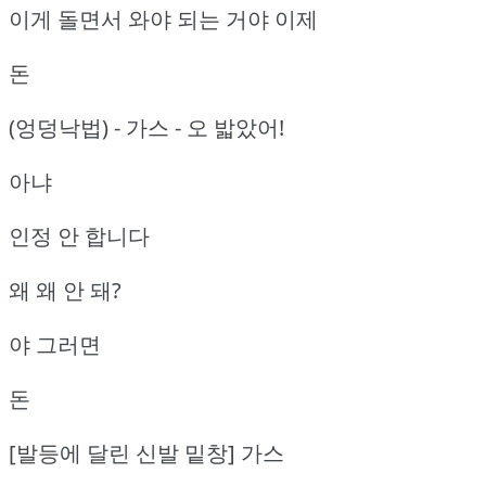
이게 돌면서 와야 되는 거야 이제
돈
(엉덩낙법) - 가스 - 오 밟았어!
아냐
인정 안 합니다
왜 왜 안 돼?
야 그러면
돈
[발등에 달린 신발 밑창] 가스