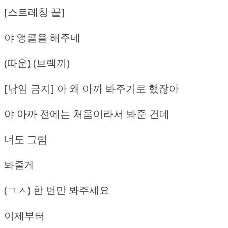
[스트레칭 끝]
야 앵콜을 해주네
(따운) (브렉끼)
[낚임 금지] 아 왜 아까 봐주기로 했잖아
야 아까 전에는 처음이라서 봐준 건데
너도 그럼
봐줄게
(ㄱㅅ) 한 번만 봐주세요
이제부터