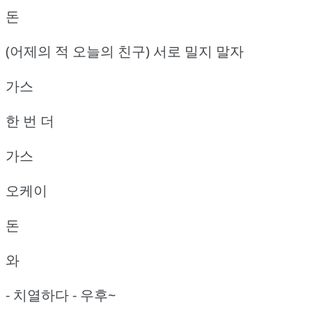
돈
(어제의 적 오늘의 친구) 서로 밀지 말자
가스
한 번 더
가스
오케이
돈
와
- 치열하다 - 우후~