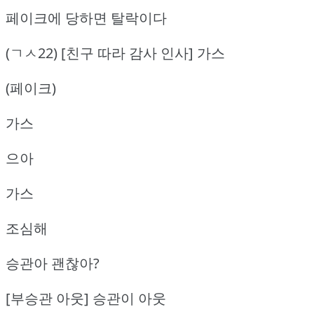
페이크에 당하면 탈락이다
(ㄱㅅ22) [친구 따라 감사 인사] 가스
(페이크)
가스
으아
가스
조심해
승관아 괜찮아?
[부승관 아웃] 승관이 아웃