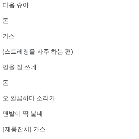
다음 슈아
돈
가스
(스트레칭을 자주 하는 편)
팔을 잘 쓰네
돈
오 깔끔하다 소리가
맨발이 딱 붙네
[재롱잔치] 가스