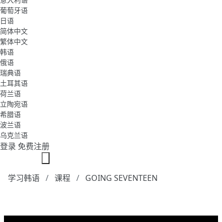
葡萄牙语
日语
简体中文
繁体中文
韩语
俄语
瑞典语
土耳其语
荷兰语
立陶宛语
希腊语
波兰语
乌克兰语
登录
免费注册
学习韩语
课程
GOING SEVENTEEN