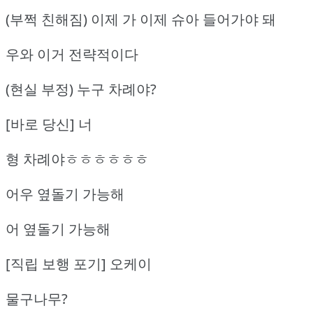
(부쩍 친해짐) 이제 가 이제 슈아 들어가야 돼
우와 이거 전략적이다
(현실 부정) 누구 차례야?
[바로 당신] 너
형 차례야ㅎㅎㅎㅎㅎㅎ
어우 옆돌기 가능해
어 옆돌기 가능해
[직립 보행 포기] 오케이
물구나무?