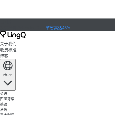
已到期
欢庆杯赛
Extended Sale
节省高达45%
关于我们
收费标准
博客
zh-cn
英语
西班牙语
德语
法语
意大利语