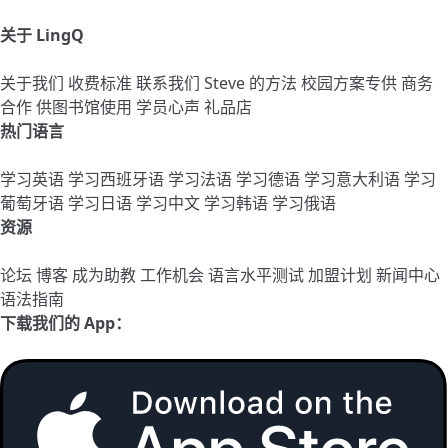
关于 LingQ
关于我们
收费标准
联系我们
Steve 的方法
校园方案专供
商务
合作
供图书馆使用
学员心声
礼品店
热门语言
学习英语
学习西班牙语
学习法语
学习德语
学习意大利语
学习
葡萄牙语
学习日语
学习中文
学习韩语
学习俄语
资源
论坛
博客
成为助教
工作机会
语言水平测试
加盟计划
新闻中心
语法指南
下载我们的 App：