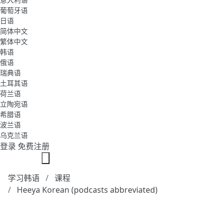
葡萄牙语
日语
简体中文
繁体中文
韩语
俄语
瑞典语
土耳其语
荷兰语
立陶宛语
希腊语
波兰语
乌克兰语
登录
免费注册
学习韩语
课程
Heeya Korean (podcasts abbreviated)