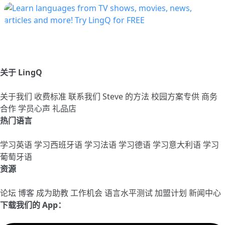
关于 LingQ
关于我们
收费标准
联系我们
Steve 的方法
校园方案专供
商务
合作
学员心声
礼品店
热门语言
学习英语
学习西班牙语
学习法语
学习德语
学习意大利语
学习
葡萄牙语
资源
论坛
博客
成为助教
工作机会
语言水平测试
加盟计划
新闻中心
下载我们的 App：