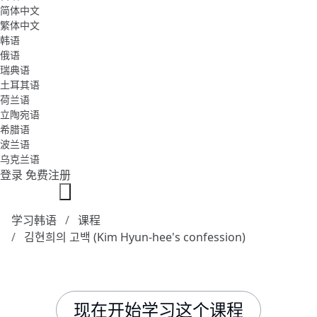
简体中文
繁体中文
韩语
俄语
瑞典语
土耳其语
荷兰语
立陶宛语
希腊语
波兰语
乌克兰语
登录
免费注册
学习韩语
课程
김현희의 고백 (Kim Hyun-hee's confession)
现在开始学习这个课程