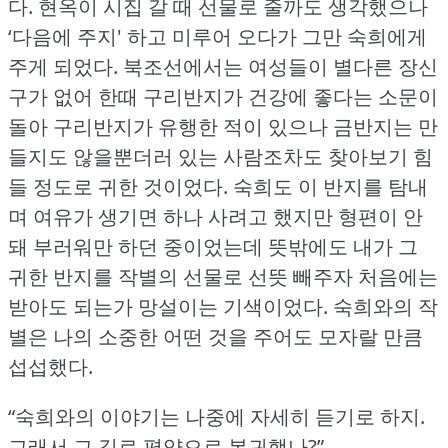
다.
현옥이 시집 갈 때 선물로 줄까도 생각했으나
‘다음에 주지' 하고 미루어 오다가 그만 숙희에게
주게 되었다.
북조선에서는 여성들이 별다른 장신
구가 없어 한때 구리반지가 건강에 좋다는 소문이
돌아 구리반지가 유행한 적이 있으나 금반지는 만
들지도 않을뿐더러 있는 사람조차도 찾아보기 힘
들 정도로 귀한 것이었다.
숙희도 이 반지를 탐내
며 여유가 생기면 하나 사려고 했지만 형편이 안
돼 부러워만 하던 중이었는데 뜻밖에도 내가 그
귀한 반지를 작별의 선물로 선뜻 빼주자 처음에는
받아도 되는가 망설이는 기색이었다.
숙희와의 작
별은 나의 소중한 어떤 것을 주어도 모자랄 만큼
섭섭했다.
“숙희와의 이야기는 나중에 자세히 듣기로 하지.
그래서 그 길로 평양으로 복귀했나?”