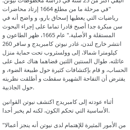
اليفي أكثر من 25 سنة في دراسة مخطوطات نيوتن.
"في مرحلة ما من مطلع 1664 إرتاد محاضرات
رياضيات التي يعطيها إسحاق بارو، و واضح أنه في
سن مبكرة جدا أصبح قادرا تماما على إجراء البحوث
المستقلة و الأصلية."
عام 1665، ظهر الطاعون و
انتشر خارج لندن، غادر نيوتن كامبريدج و سافر 260
كيلومترا شمالا، إلى وولسثروب تحت حماية منزل
عائلته.
طوال السنتين اللتين قضاهما هناك عمل على
الحساب، و قام بإكتشافات كثيرة حول طبيعة الضوء، و
يفترض أن التفاحة الشهيرة سقطت و أطلقت نظريته
حول الجاذبية.
أثناء عودته إلى كامبريدج اكتشف نيوتن القوانين
الأساسية التي تحكم الكون، لكنه لم يخبر أحدا.
"من الأمور المثيرة للإهتمام لدى نيوتن أنه ينجز أعمالا