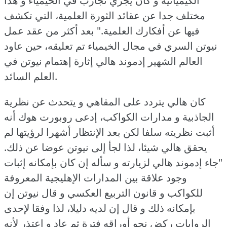
الكيميائية و كان يجري تجارب في الخيمياء و هذا
مختلف جدا عن عقائد الثورة العلمية، التي تكشف
فيها عن أفكارك العلمية."
بعد أكثر من عقد عمل
نيوتن السري في مجال الخيمياء تم تعليقه، حين عاود
العالم الشهير إدموند هالي إثارة إهتمام نيوتن في
العلم السائد.
كان هالي يتردد على المقاهي و يتحدث عن نظرية
الجاذبية و مدارات الكواكب، إدعى روبورت هوك أنه
أثبت نظريته سلفا لكن بعد الإنتظار أشهرا لرؤيتها لم
يحقق هالي شيئا، لذا لجأ إلى نيوتن عوضا عن ذلك.
"جاء إدموند هالي لزيارته و سأله إن كان بإمكانه إثبات
وجود علاقة بين المدارات الإهليجية المعروفة
للكواكب و قانون التربيع العكسي و قال نيوتن إن
بإمكانه ذلك و قال إن لديه دليلا، لذا وفقا لإحدى
الروايات ركض نحو أوراقه فترة ثم عاد و إعتذر لأنه