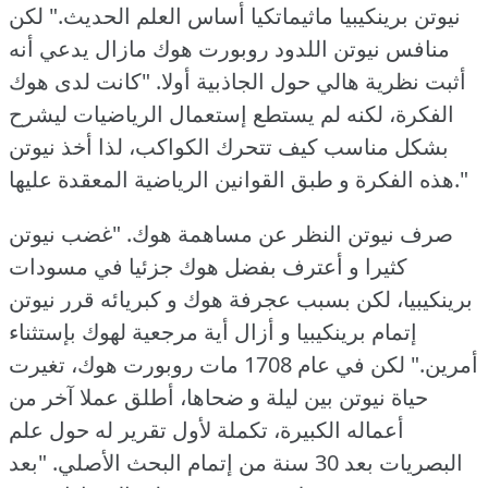
نيوتن برينكيبيا ماثيماتكيا أساس العلم الحديث."
لكن
منافس نيوتن اللدود روبورت هوك مازال يدعي أنه
أثبت نظرية هالي حول الجاذبية أولا.
"كانت لدى هوك
الفكرة، لكنه لم يستطع إستعمال الرياضيات ليشرح
بشكل مناسب كيف تتحرك الكواكب، لذا أخذ نيوتن
هذه الفكرة و طبق القوانين الرياضية المعقدة عليها."
صرف نيوتن النظر عن مساهمة هوك.
"غضب نيوتن
كثيرا و أعترف بفضل هوك جزئيا في مسودات
برينكيبيا، لكن بسبب عجرفة هوك و كبريائه قرر نيوتن
إتمام برينكيبيا و أزال أية مرجعية لهوك بإستثناء
أمرين."
لكن في عام 1708 مات روبورت هوك، تغيرت
حياة نيوتن بين ليلة و ضحاها، أطلق عملا آخر من
أعماله الكبيرة، تكملة لأول تقرير له حول علم
البصريات بعد 30 سنة من إتمام البحث الأصلي.
"بعد