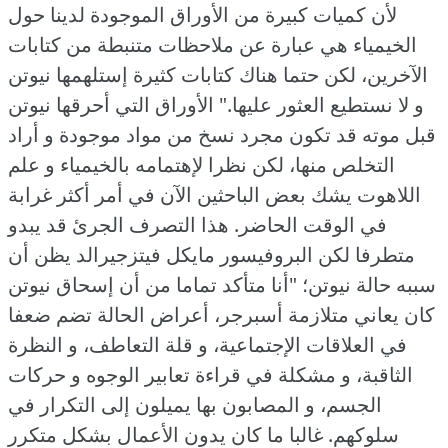
لأن كميات كبيرة من الأوراق الموجودة لدينا حول
الخيمياء هي عبارة عن ملاحظات متنبطة من كتابات
الآخرين، لكن حتما هناك كتابات كثيرة إستلهمها نيوتن
و لا نستطيع العثور عليها."
الأوراق التي أحرقها نيوتن
قبل موته قد تكون مجرد نسخ من مواد موجودة و أراد
التخلص منها، لكن نظرا لإهتمامه بالخيمياء و علم
اللاهوت يشك بعض الباحثين الآن في أمر أكثر غرابة
في الوقت الحاضر.
هذا التصرف الجرئ قد يبدو
متطرفا لكن البروفيسور مايكل فيتزجيرالد يظن أن
سببه حالة نيوتن؛ "أنا متأكد تماما من أن إسحاق نيوتن
كان يعاني متلازمة أسبرجر، أعراض الحالة تضم ضعفا
في العلاقات الإجتماعية، و قلة التعاطف، و النظرة
الثاقبة، و مشكلة في قراءة تعابير الوجوه و حركات
الجسم، و المصابون بها يميلون إلى التكرار في
سلوكهم.
غالبا ما كان يدون الأعمال بشكل متكرر