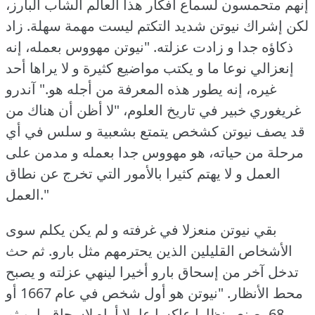
إنهم متحمسون لسماع أفكار هذا العالم الشاب البارز،
لكن إشراك نيوتن شديد التكتم ليست مهمة سهلة.
زاد
ذكاؤه جدا و زادت عزلته.
"نيوتن مهووس بعمله، إنه
إنعزالي نوعا ما و يكتب مواضيع كثيرة و لا يراها أحد
غيره، إنه يطور هذه المعرفة من أجله هو."
آندرو
غريغوري خبير في تاريخ العلوم، "لا أظن أن هناك من
قد يصف نيوتن كشخص يتمتع بشعبية و سلس في أي
مرحلة من حياته، هو مهووس جدا بعمله و مدمن على
العمل و لا يهتم كثيرا بالأمور التي تخرج عن نطاق
العمل."
بقي نيوتن منعزلا في غرفته و لم يكن يكلم سوى
الأشخاص القليلين الذين يحترمهم مثل بارو.
ثم حث
تدخل آخر من إسحاق بارو أخيرا لينهي عزلته و يصبح
محط الأنظار.
"نيوتن هو أول شخص في عام 1667 أو
68 يصنع منظارا عاكسا عاملا أراه لإسحاق بارو ثم