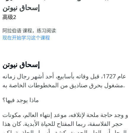
إسحاق نيوتن
高级2
阿拉伯语 课程，练习阅读
现在开始学习这个课程
إسحاق نيوتن
عام 1727، قبل وفاته بأسابيع، أحد أشهر رجال زمانه
مشغول بحرق صناديق من المخطوطات الخاصة به.
ماذا يوجد فيها؟
و وجد حاجة ملحة لإتلافه، موعد إنتهاء العالم، مكونات
حجر الفلاسفة، ربما المفتاح للحياة الأبدية.
كان هذا
الرجل أب العلم الحديث.
كشف أسرار الجاذبية، لكن