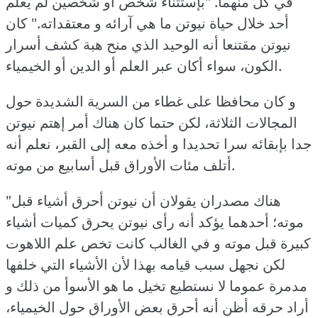
في كل منهما.
"بإستثناء شخص أو شخصين لم يعلم
أحد خلال حياة نيوتن ما هي آرائه و معتقداته."
كان
نيوتن مقتنعا أنه الوحيد الذي منح هبة كشف أسرار
الكون، سواء أكان عبر العلم أو الدين أو الخيمياء.
و كان محافظا على غطاء من السرية الشديدة حول
المجالات الثلاثة، لكن حتما كان هناك أمر إهتم نيوتن
جدا بإبقائه سرا تحديدا و أخذه معه إلى القبر، نعلم أنه
أتلف مئات الأوراق قبل أسابيع من موته.
"هناك مصدران يقولان أن نيوتن أحرق أشياء قبل
موته؛ أحدهما يؤكد أنه رأى نيوتن يحرق كميات أشياء
كبيرة قبل موته و في الغالب كانت تخص علم اللاهوت
لكن نجهل سبب قيامه بهذا لأن الأشياء التي خلفها
مدمرة عموما لا نستطيع تخيل ما هو الأسوأ من ذلك و
أراد حرقه أظن أنه أحرق بعض الأوراق حول الخيمياء،