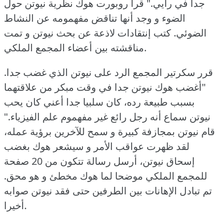
جدا في رأيي."
قرأ روبورت هوك نظرية نيوتن حول
الضوء و وجد أنها تناقض مفهمومه عن النشاط
الضوئي.
كتب إنتقادات لاذعة عن بحث نيوتن و تمت
مناقشته بين أعضاء المجمع الملكي.
قرر سكرتير المجمع الرد على نيوتن الذي غضب جدا.
"أغضب هوك نيوتن جدا في وقت مبكر من علاقتهما
بسبب طبيعة رده، كان سلبيا جدا أعني كان يحب
نيوتن سماع أنه رجل رائع غير مفهموم علم الفيزياء."
قام نيوتن بمجازفة كبيرة و سمح للآخرين برؤية عمله،
لقد ظهرت عواقب الأمر و سيشعر هوك بغضب
إسحاق نيوتن، أرسل رسالة تتكون من 20 صفحة
للمجمع الملكي موضحا لما هوك مخطئ و هو محق.
تم تبادل الإهانات بين الطرفين حتى فقد نيوتن صوابه
أخيرا.