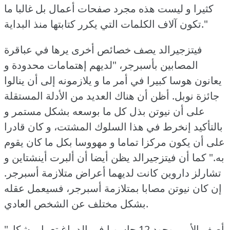
كثيرا و ليست هذه مجرد صفحات أعمال بل غالبا ما
تكون آلاف الكلمات التي يكرر كتابتها منذ البداية."
فيتزجيرالد يصف خصائص أخرى يرها في عباقرة
المصابين بأسبرجر، "لديهم إهتمامات محدودة و
يعانون هوسا كبيرا في أمر ما و يلازمونه إلى أن ينالوا
جائزة نوبل.
أظن أن هناك العديد من الأدلة المستقلة
على أن نيوتن بذل كل ما بوسعه بشكل مستمر و
بالتأكيد إنخرط في هذا السلوك المشتت، و كان قادرا
على أن يكون مركزا تماما و مهووسا بكل ما كان يقوم
به."
كما أن فيتزجيرالد يظن أيضا أن ألبرت أينشتاين و
تشارلز داروين كانت لديهما أعراض متلازمة أسبرجر.
إن كان نيوتن مصابا بمتلازمة أسبرجر، فسيعمل عقله
بشكل مختلف عن الشخص العادي.
"أصف الأمر بوجود 12 حاسوبا في الدماغ تعمل بشكل