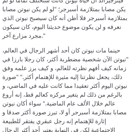
فيتزجيرالد أن حياة نيوتن كانت ستختلف تماما لو لم
يكن مصابا بمتلازمة أسبرجر؛ "لو لم يكن نيوتن مصابا
بمتلازمة أسبرجر فلا أظن أنه كان سيصبح نيوتن الذي
نعرفه و لن يكون موضوع حديثنا اليوم، كان سيكون
مجرد مزارع آخر."
حينما مات نيوتن كان أحد أشهر الرجال في العالم،
"نيوتن الآن شخصية مضطربة أكثر، كان رجلا بارزا في
زمانه كيف أفهم نظرته للعالم، و كيف برز علمه وفق
ذلك، يجعل نظرتنا إليه مثيرة للإهتمام أكثر."
"صورة
نيوتن اليوم أكثر تعقيدا مما كانت عليه في الماضي، و
بالرغم من ذلك لم يتغير مركزه كعالم قط، إنه أروع
عالم خلال الألف عام الماضية."
سواء أكان نيوتن
مصابا بمتلازمة أسبرجر أو لا، تبرز صورة أكثر صدقا و
إثارة للإهتمام إنه رجل عبقري يفتقر للطبيعة
الإجتماعية لكن في النهاية يعتبر أحد أكثر الرجال