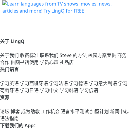
关于 LingQ
关于我们
收费标准
联系我们
Steve 的方法
校园方案专供
商务
合作
供图书馆使用
学员心声
礼品店
热门语言
学习英语
学习西班牙语
学习法语
学习德语
学习意大利语
学习
葡萄牙语
学习日语
学习中文
学习韩语
学习俄语
资源
论坛
博客
成为助教
工作机会
语言水平测试
加盟计划
新闻中心
语法指南
下载我们的 App：