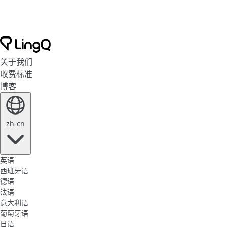
关于我们
收费标准
博客
zh-cn
英语
西班牙语
德语
法语
意大利语
葡萄牙语
日语