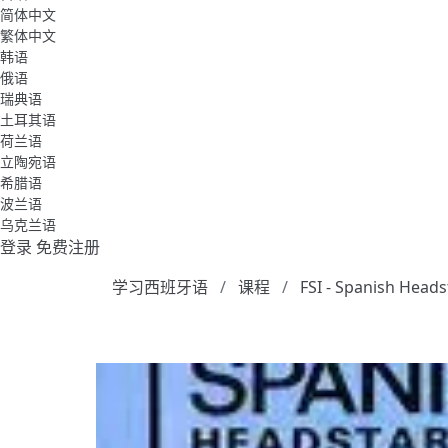
简体中文
繁体中文
韩语
俄语
瑞典语
土耳其语
荷兰语
立陶宛语
希腊语
波兰语
乌克兰语
登录
免费注册
学习西班牙语
课程
FSI - Spanish Heads