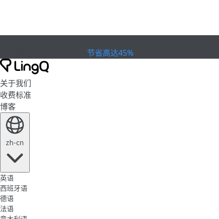
已到期
欢庆杯赛
Extended Sale
节省高达45%
关于我们
收费标准
博客
zh-cn
英语
西班牙语
德语
法语
意大利语