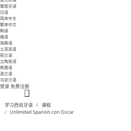
葡萄牙语
日语
简体中文
繁体中文
韩语
俄语
瑞典语
土耳其语
荷兰语
立陶宛语
希腊语
波兰语
乌克兰语
登录
免费注册
学习西班牙语
课程
Unlimited Spanish con Oscar