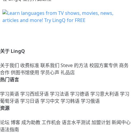
关于 LingQ
关于我们
收费标准
联系我们
Steve 的方法
校园方案专供
商务
合作
供图书馆使用
学员心声
礼品店
热门语言
学习英语
学习西班牙语
学习法语
学习德语
学习意大利语
学习
葡萄牙语
学习日语
学习中文
学习韩语
学习俄语
资源
论坛
博客
成为助教
工作机会
语言水平测试
加盟计划
新闻中心
语法指南