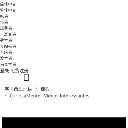
简体中文
繁体中文
韩语
俄语
瑞典语
土耳其语
荷兰语
立陶宛语
希腊语
波兰语
乌克兰语
登录
免费注册
学习西班牙语
课程
CuriosaMente - Videos Interessantes