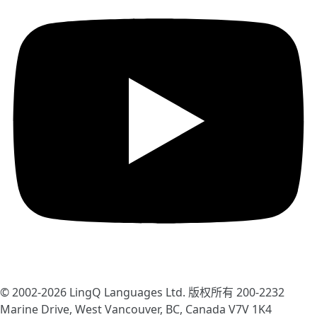
© 2002-2026
LingQ Languages Ltd.
版权所有 200-2232
Marine Drive, West Vancouver, BC, Canada
V7V 1K4