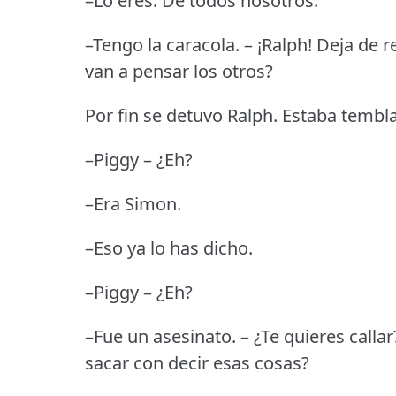
–Lo eres.
De todos nosotros.
–Tengo la caracola.
– ¡Ralph!
Deja de re
van a pensar los otros?
Por fin se detuvo Ralph.
Estaba tembl
–Piggy – ¿Eh?
–Era Simon.
–Eso ya lo has dicho.
–Piggy – ¿Eh?
–Fue un asesinato.
– ¿Te quieres callar
sacar con decir esas cosas?