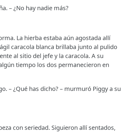
ña.
– ¿No hay nadie más?
forma.
La hierba estaba aún agostada allí
ágil caracola blanca brillaba junto al pulido
nte al sitio del jefe y la caracola.
A su
e algún tiempo los dos permanecieron en
go.
– ¿Qué has dicho?
– murmuró Piggy a su
abeza con seriedad.
Siguieron allí sentados,