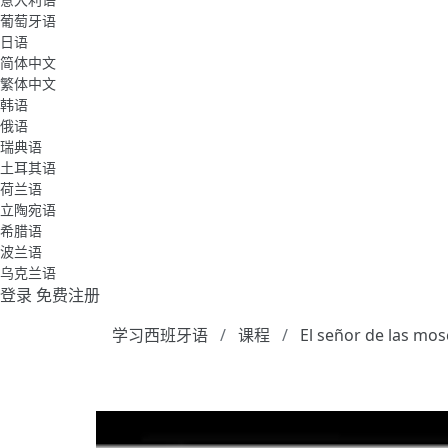
葡萄牙语
日语
简体中文
繁体中文
韩语
俄语
瑞典语
土耳其语
荷兰语
立陶宛语
希腊语
波兰语
乌克兰语
登录
免费注册
学习西班牙语
课程
El señor de las mos