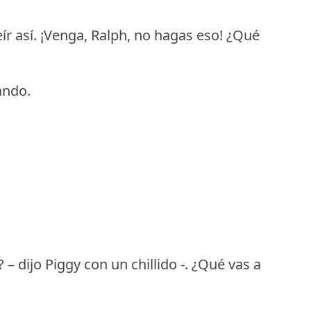
ír así.
¡Venga, Ralph, no hagas eso!
¿Qué
ando.
?
– dijo Piggy con un chillido -.
¿Qué vas a