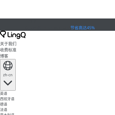
已到期
欢庆杯赛
Extended Sale
节省高达45%
关于我们
收费标准
博客
zh-cn
英语
西班牙语
德语
法语
意大利语