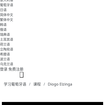
葡萄牙语
日语
简体中文
繁体中文
韩语
俄语
瑞典语
土耳其语
荷兰语
立陶宛语
希腊语
波兰语
乌克兰语
登录
免费注册
学习葡萄牙语
课程
Diogo Elzinga