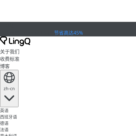
已到期
欢庆杯赛
Extended Sale
节省高达45%
关于我们
收费标准
博客
zh-cn
英语
西班牙语
德语
法语
意大利语