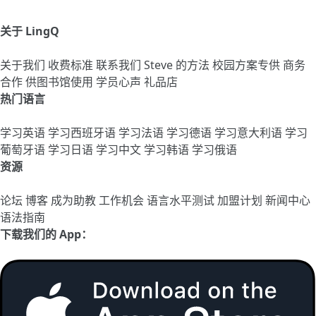
关于 LingQ
关于我们
收费标准
联系我们
Steve 的方法
校园方案专供
商务
合作
供图书馆使用
学员心声
礼品店
热门语言
学习英语
学习西班牙语
学习法语
学习德语
学习意大利语
学习
葡萄牙语
学习日语
学习中文
学习韩语
学习俄语
资源
论坛
博客
成为助教
工作机会
语言水平测试
加盟计划
新闻中心
语法指南
下载我们的 App：