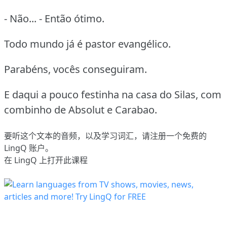
- Não... - Então ótimo.
Todo mundo já é pastor evangélico.
Parabéns, vocês conseguiram.
E daqui a pouco festinha na casa do Silas, com
combinho de Absolut e Carabao.
要听这个文本的音频，以及学习词汇，请
注册
一个免费的
LingQ 账户。
在 LingQ 上打开此课程