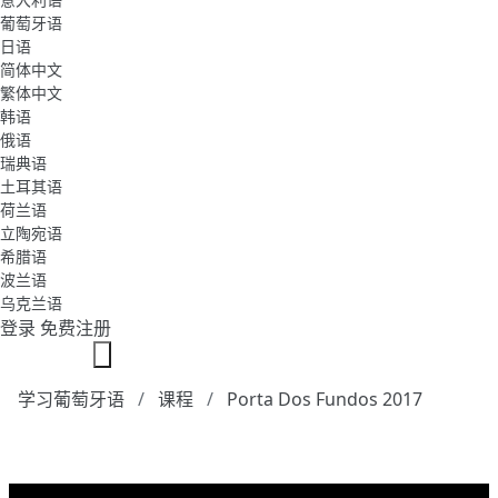
葡萄牙语
日语
简体中文
繁体中文
韩语
俄语
瑞典语
土耳其语
荷兰语
立陶宛语
希腊语
波兰语
乌克兰语
登录
免费注册
学习葡萄牙语
课程
Porta Dos Fundos 2017