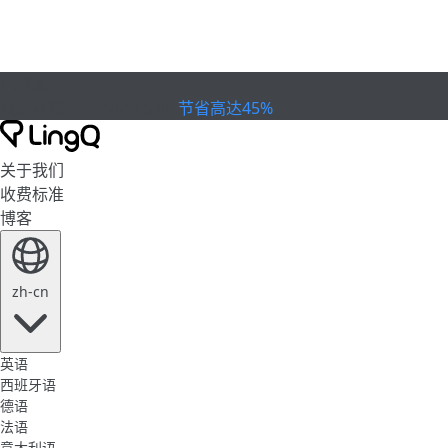
已到期
欢庆杯赛
Extended Sale
节省高达45%
关于我们
收费标准
博客
zh-cn
英语
西班牙语
德语
法语
意大利语