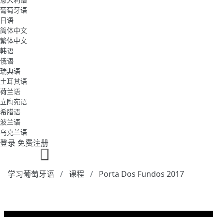
葡萄牙语
日语
简体中文
繁体中文
韩语
俄语
瑞典语
土耳其语
荷兰语
立陶宛语
希腊语
波兰语
乌克兰语
登录
免费注册
学习葡萄牙语
课程
Porta Dos Fundos 2017