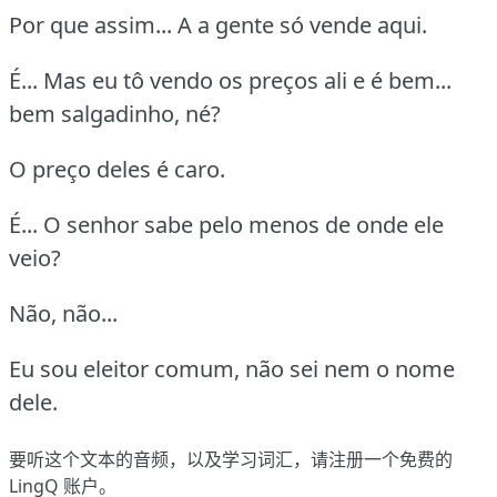
Por que assim... A a gente só vende aqui.
É... Mas eu tô vendo os preços ali e é bem...
bem salgadinho, né?
O preço deles é caro.
É... O senhor sabe pelo menos de onde ele
veio?
Não, não...
Eu sou eleitor comum, não sei nem o nome
dele.
要听这个文本的音频，以及学习词汇，请
注册
一个免费的
LingQ 账户。