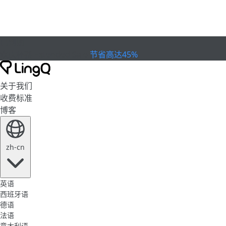
已到期
欢庆杯赛
Extended Sale
节省高达45%
关于我们
收费标准
博客
zh-cn
英语
西班牙语
德语
法语
意大利语