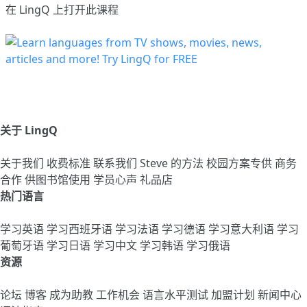
在 LingQ 上打开此课程
关于 LingQ
关于我们
收费标准
联系我们
Steve 的方法
校园方案专供
商务
合作
供图书馆使用
学员心声
礼品店
热门语言
学习英语
学习西班牙语
学习法语
学习德语
学习意大利语
学习
葡萄牙语
学习日语
学习中文
学习韩语
学习俄语
资源
论坛
博客
成为助教
工作机会
语言水平测试
加盟计划
新闻中心