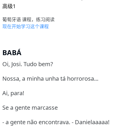
高级1
葡萄牙语 课程，练习阅读
现在开始学习这个课程
BABÁ
Oi, Josi. Tudo bem?
Nossa, a minha unha tá horrorosa...
Ai, para!
Se a gente marcasse
- a gente não encontrava. - Danielaaaaa!