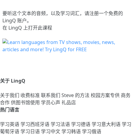
要听这个文本的音频，以及学习词汇，请
注册
一个免费的
LingQ 账户。
在 LingQ 上打开此课程
关于 LingQ
关于我们
收费标准
联系我们
Steve 的方法
校园方案专供
商务
合作
供图书馆使用
学员心声
礼品店
热门语言
学习英语
学习西班牙语
学习法语
学习德语
学习意大利语
学习
葡萄牙语
学习日语
学习中文
学习韩语
学习俄语