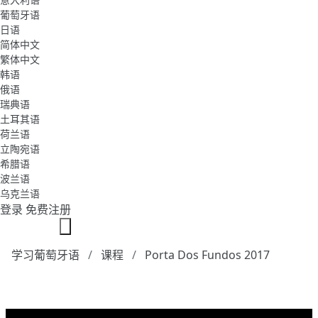
葡萄牙语
日语
简体中文
繁体中文
韩语
俄语
瑞典语
土耳其语
荷兰语
立陶宛语
希腊语
波兰语
乌克兰语
登录
免费注册
学习葡萄牙语
课程
Porta Dos Fundos 2017