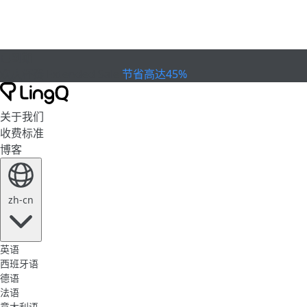
已到期
欢庆杯赛
Extended Sale
节省高达45%
关于我们
收费标准
博客
zh-cn
英语
西班牙语
德语
法语
意大利语